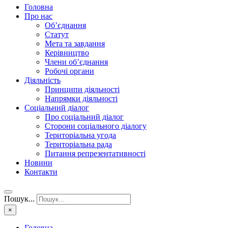
Головна
Про нас
Об’єднання
Статут
Мета та завдання
Керівництво
Члени об’єднання
Робочі органи
Діяльність
Принципи діяльності
Напрямки діяльності
Соціальний діалог
Про соціальний діалог
Сторони соціального діалогу
Територіальна угода
Територіальна рада
Питання репрезентативності
Новини
Контакти
Пошук...
×
Головна