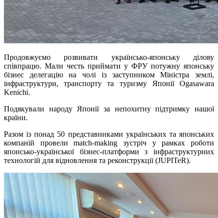
Продовжуємо розвивати українсько-японську ділову
співпрацю. Мали честь приймати у ФРУ потужну японську
бізнес делегацію на чолі із заступником Міністра землі,
інфраструктури, транспорту та туризму Японії Ogasawara
Kenichi.
Подякували народу Японії за непохитну підтримку нашої
країни.
Разом із понад 50 представниками українських та японських
компаній провели match-making зустріч у рамках роботи
японсько-української бізнес-платформи з інфраструктурних
технологій для відновлення та реконструкції (JUPITeR).