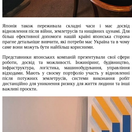
Японія також переживала складні часи і має досвід
відновлення після війни, землетрусів та нищівних цунамі. Для
більш ефективної допомоги нашій країні японська сторона
прагне детальніше вивчити, які потреби має Україна та в чому
саме вони можуть бути найбільш корисними.
Представники японських компаній презентували свої сфери
роботи, досвід та можливості. Інжиніринг, будівництво,
інфраструктура, логістика, машинобудування, управління
відходами. Мають у своєму портфоліо участь у відновленні
після потужних землетрусів, системи виконання робіт
дистанційно для уникнення ризику для життя людини та інші
важливі проєкти.