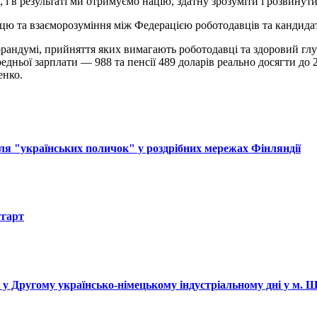
, і в результаті ми отримуємо націю, здатну зрозуміти і розвину
ацю та взаєморозуміння між Федерацією роботодавців та кандид
рандумі, прийняття яких вимагають роботодавці та здоровий глу
редньої зарплати — 988 та пенсії 489 доларів реально досягти д
енко.
ля "українських поличок" у роздрібних мережах Фінляндії
тгарт
і у Другому українсько-німецькому індустріальному дні у м. 