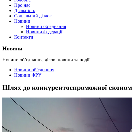
Про нас
Діяльність
Соціальний діалог
Новини
Новини об’єднання
Новини федерації
Контакти
Новини
Новини об’єднання, ділові новини та події
Новини об’єднання
Новини ФРУ
Шлях до конкурентоспроможної економік