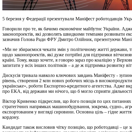
5 березня у Федерації презентували Маніфест роботодавців Укр
Говорили про те, як бачимо економічне майбутнє України. Адже
законопроектів, які дозволять швидкими темпами розвивати еко
зазначив Голова Ради ФРУ Дмитро Олійник, презентуючи Мані
«Ми не збираємося чекати змін у політичному житті держави, ти
щодо законопроектів, які дуже потрібні для підтримки вітчизня
країні. Тому, якщо хочете, я говорю зараз про коаліцію у Верх
запитати у всіх інших політиків – а де ж підтримка розвитку в
Дискусія тривала навколо ключових завдань Маніфесту - зупине
рівень, створення 2 млн нових робочих місць в високопродукт
українське», роботи Експортно-кредитного агентства. Адже вкр
про ЕКА, від держави ми нічого, що б могло сприяти діяльності
Віктор Кривенко підкреслив, що його позиція по цих питаннях з
стратегічних напрямках машинобудування, зокрема, судно-, аг
експортованим у вигляді сировини. Основна ціль – гідне життя
кордону.
Кандидат також висловив чітку позицію, що роботодавці – це з