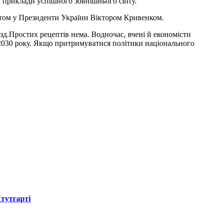
ти приклади успішного зовнішнього світу.
атом у Президенти України Віктором Кривенком.
зд.Простих рецептів нема. Водночас, вчені й економісти
о 2030 року. Якщо притримуватися політики національного
Штутгарті