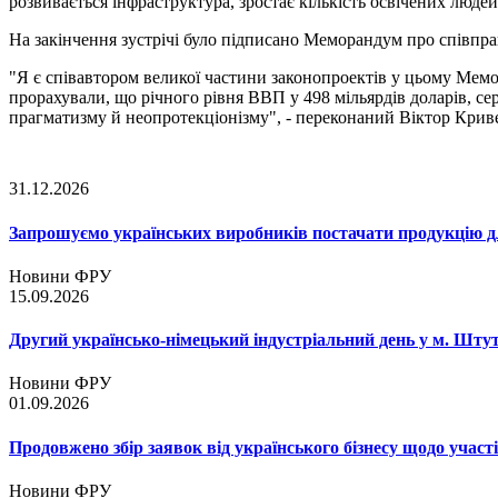
розвивається інфраструктура, зростає кількість освічених людей
На закінчення зустрічі було підписано Меморандум про співпр
"Я є співавтором великої частини законопроектів у цьому Мемо
прорахували, що річного рівня ВВП у 498 мільярдів доларів, се
прагматизму й неопротекціонізму", - переконаний Віктор Крив
31.12.2026
Запрошуємо українських виробників постачати продукцію д
Новини ФРУ
15.09.2026
Другий українсько-німецький індустріальний день у м. Шту
Новини ФРУ
01.09.2026
Продовжено збір заявок від українського бізнесу щодо участ
Новини ФРУ