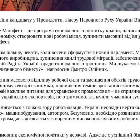
аїни кандидату у Президенти, лідеру Народного Руху України Ві
 Маніфест – це програма економічного розвитку країни, написан
номіку, створювати нові робочі місця, зупинити масовий від'їзд
фест.
м більше, чекати, коли восени сформується новий парламент. Ми б
ного виробництва, зупинення хвилі трудової міграції, забезпечен
овній Раді та Україні заради економічного зростання. Ми шукаємо
ітчизняного бізнесу?» - наголосив Дмитро Олійник.
ння масового відпливу робочої сили та зменшення обсягів трудов
ивному секторі економіки, підвищення темпів зростання економік
ай важливе питання для українських промисловця – це сприяння 
 українських експортерів, не отримуємо, зазначили учасники зуст
бігається з точкою зору роботодавців. Україні необхідні вертик
ро-, машинобудування, автопром. Безумовно, необхідно розвиват
 громадян - досягається створенням високооплачуваних робочих 
амовник економічної політики у державі. Адже де є успішний біз