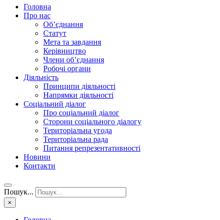
Головна
Про нас
Об’єднання
Статут
Мета та завдання
Керівництво
Члени об’єднання
Робочі органи
Діяльність
Принципи діяльності
Напрямки діяльності
Соціальний діалог
Про соціальний діалог
Сторони соціального діалогу
Територіальна угода
Територіальна рада
Питання репрезентативності
Новини
Контакти
Пошук...
×
Головна