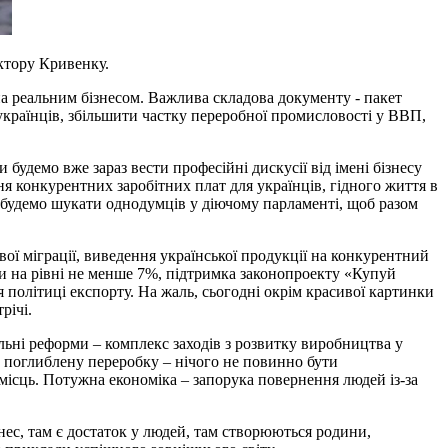
ктору Кривенку.
а реальним бізнесом. Важлива складова документу - пакет
 українців, збільшити частку переробної промисловості у ВВП,
удемо вже зараз вести професійні дискусії від імені бізнесу
ня конкурентних заробітних плат для українців, гідного життя в
 і будемо шукати однодумців у діючому парламенті, щоб разом
ої міграції, виведення української продукції на конкурентний
и на рівні не менше 7%, підтримка законопроекту «Купуй
політиці експорту. На жаль, сьогодні окрім красивої картинки
річі.
альні реформи – комплекс заходів з розвитку виробництва у
и поглиблену переробку – нічого не повинно бути
місць. Потужна економіка – запорука повернення людей із-за
нес, там є достаток у людей, там створюються родини,