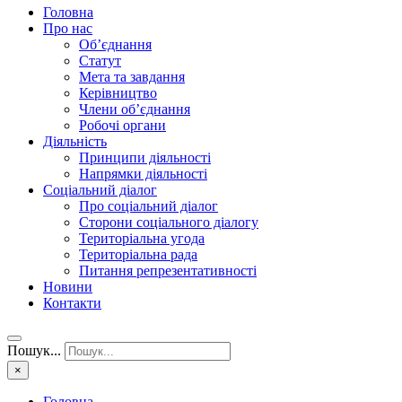
Головна
Про нас
Об’єднання
Статут
Мета та завдання
Керівництво
Члени об’єднання
Робочі органи
Діяльність
Принципи діяльності
Напрямки діяльності
Соціальний діалог
Про соціальний діалог
Сторони соціального діалогу
Територіальна угода
Територіальна рада
Питання репрезентативності
Новини
Контакти
Пошук...
×
Головна