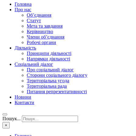
Головна
Про нас
Об’єднання
Статут
Мета та завдання
Керівництво
Члени об’єднання
Робочі органи
Діяльність
Принципи діяльності
Напрямки діяльності
Соціальний діалог
Про соціальний діалог
Сторони соціального діалогу
Територіальна угода
Територіальна рада
Питання репрезентативності
Новини
Контакти
Пошук...
×
Головна