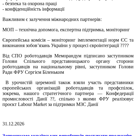
- безпека та охорона праці
- конфіденційність інформації
Важливим є залучення міжнародних партнерів:
МОП – технічна допомога, експертна підтримка, моніторинг
Європейська комісія – моніторинг імплементації норм ЄС та
виконання зобов’язань України у процесі євроінтеграції ????
Від СПО роботодавців Меморандум підписано заступником
Голови Спільного представницького органу сторони
роботодавців на національному рівні, заступником Голови
Ради ФРУ Сергієм Біленьким
В урочистій церемонії також взяли участь представники
європейських організацій роботодавців та профспілок,
зокрема, нашого стратегічного партнера — Конфедерації
промисловості Данії ??, спільно з якими ФРУ реалізовує
проєкт Labour Market за підтримки МЗС Данії
31.12.2026
Запрошуємо українських виробників постачати продукцію