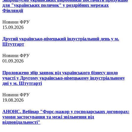
для "українських поличок" у роздрібних мережах
Фінляндії
Новини ФРУ
15.09.2026
Другий українсько-німецький індустріальний день у м.
Штутгарт
Новини ФРУ
01.09.2026
Продовжено збір заявок від українського бізнесу щодо
участі у Другому українсько-німецькому індустріальному
дні у м. Штутгарті
Новини ФРУ
19.08.2026
АНОНС. Вебінар "Форс-мажор у господарських договорах:
умови застосування та межі звільнення від
відповідальності"