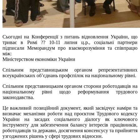
Сьогодні на Конференції з питань відновлення України, що
триває в Римі ?? 10-11 липня ц.р., соціальні партнери
підписали Меморандум про взаєморозуміння та співпрацю
між:
Міністерством економіки України
Спільним представницьким органом репрезентативних
всеукраїнських об’єднань профспілок на національному рівні.
Спільним представницьким органом сторони роботодавців на
національному рівні щодо реформування трудового
законодавства.
Це важливий позиційний документ, який засвідчує наміри та
визначає механізми роботи над проєктом Трудового кодексу
України на засадах соціального діалогу як ключового
інструменту для забезпечення балансу інтересів працівників,
роботодавців та держави, досягнення консенсусу та прийняття
узгоджених рішень у сфері трудових відносин.