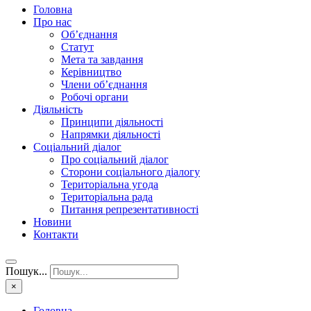
Головна
Про нас
Об’єднання
Статут
Мета та завдання
Керівництво
Члени об’єднання
Робочі органи
Діяльність
Принципи діяльності
Напрямки діяльності
Соціальний діалог
Про соціальний діалог
Сторони соціального діалогу
Територіальна угода
Територіальна рада
Питання репрезентативності
Новини
Контакти
Пошук...
×
Головна