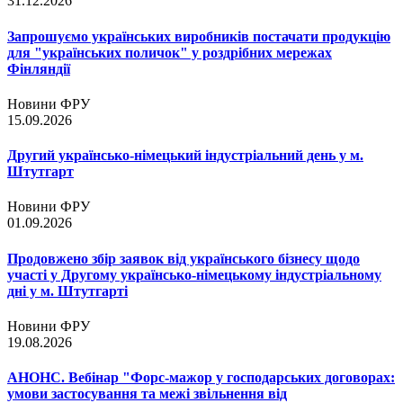
31.12.2026
Запрошуємо українських виробників постачати продукцію
для "українських поличок" у роздрібних мережах
Фінляндії
Новини ФРУ
15.09.2026
Другий українсько-німецький індустріальний день у м.
Штутгарт
Новини ФРУ
01.09.2026
Продовжено збір заявок від українського бізнесу щодо
участі у Другому українсько-німецькому індустріальному
дні у м. Штутгарті
Новини ФРУ
19.08.2026
АНОНС. Вебінар "Форс-мажор у господарських договорах:
умови застосування та межі звільнення від