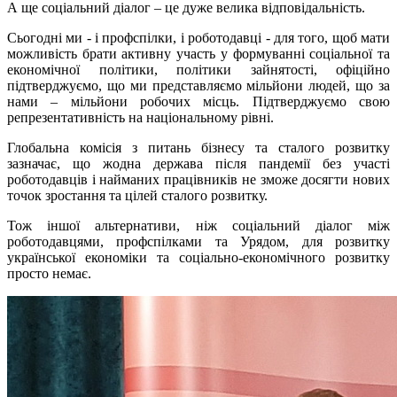
А ще соціальний діалог – це дуже велика відповідальність.
Сьогодні ми - і профспілки, і роботодавці - для того, щоб мати
можливість брати активну участь у формуванні соціальної та
економічної політики, політики зайнятості, офіційно
підтверджуємо, що ми представляємо мільйони людей, що за
нами – мільйони робочих місць. Підтверджуємо свою
репрезентативність на національному рівні.
Глобальна комісія з питань бізнесу та сталого розвитку
зазначає, що жодна держава після пандемії без участі
роботодавців і найманих працівників не зможе досягти нових
точок зростання та цілей сталого розвитку.
Тож іншої альтернативи, ніж соціальний діалог між
роботодавцями, профспілками та Урядом, для розвитку
української економіки та соціально-економічного розвитку
просто немає.