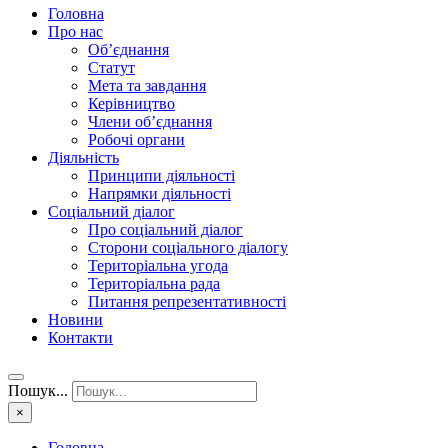
Головна
Про нас
Об’єднання
Статут
Мета та завдання
Керівництво
Члени об’єднання
Робочі органи
Діяльність
Принципи діяльності
Напрямки діяльності
Соціальний діалог
Про соціальний діалог
Сторони соціального діалогу
Територіальна угода
Територіальна рада
Питання репрезентативності
Новини
Контакти
Пошук...
×
Головна