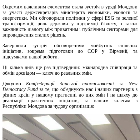
Окремим важливим елементом стала зустріч в уряді Молдови
за участі держсекретарів міністерств економіки, екології та
енергетики. Ми обговорили політики у сфері ESG та зеленої
трансформації, роль держави у підтримці бізнесу, а також
важливість діалогу між приватним і публічним секторами для
впровадження сталих рішень.
Завершили зустріч обговоренням майбутніх спільних
ініціатив, зокрема підготовки до COP у Вірменії, та
підсумками нашої роботи.
Ці кілька днів ще раз підтвердили: міжнародна співпраця та
обмін досвідом — ключ до реальних змін.
Дякуємо
Конфедерації данської промисловості
та
New
Democracy Fund
за те, що об'єднують нас і наших партнерів з
різних країн у нашому прагненні до цих змін і на шляху до
реалізації практичних ініціатив, та нашим колегам з
Республіки Молдова за чудову організацію.