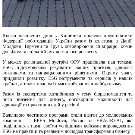
Кілька насичених днів у Кишиневі провели представники
Федерації роботодавців України разом із колегами з Данії,
Молдови, Вірменії та Грузії, обговорюючи співпрацю, обмін
досвідом та спільний рух до сталого розвитку.
У межах регіональної зустрічі ФРУ працювала над темами
ESG, підсумовувала результати наших проєктів, ділилася
викликами та напрацьованими рішеннями. Окрему увагу
приділили розвитку ESG-інструментів та сервісів у наших
країнах, а також планам їх масштабування в майбутньому.
Разом із експертами заглибилися у тему біорізноманіття та
його значення для бізнесу, обговорили можливості для
адвокації та практичних дій у регіоні.
Важливою частиною програми стали візити до молдовських
компаній — EFES Moldova, Purcari та ERAGREAT, які
поділилися з нами своїми успішними кейсами впровадження
ESG на практиці та реальним досвідом трансформації бізнесу.