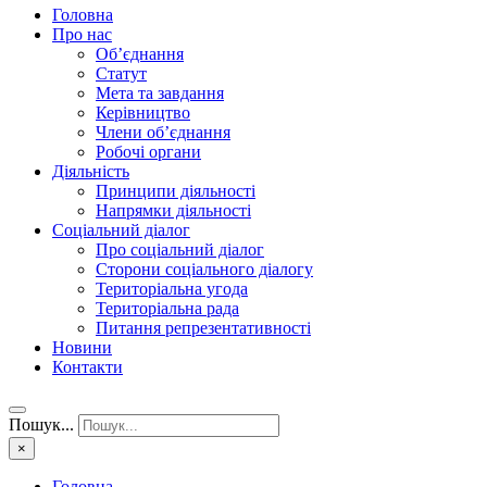
Головна
Про нас
Об’єднання
Статут
Мета та завдання
Керівництво
Члени об’єднання
Робочі органи
Діяльність
Принципи діяльності
Напрямки діяльності
Соціальний діалог
Про соціальний діалог
Сторони соціального діалогу
Територіальна угода
Територіальна рада
Питання репрезентативності
Новини
Контакти
Пошук...
×
Головна