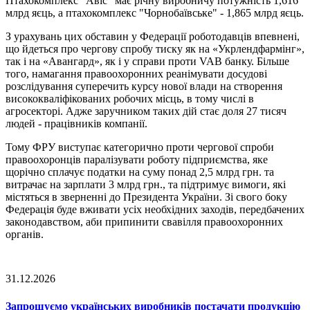
Птахокомплекс "Авіс" має річну виробничу потужність 1,616
млрд яєць, а птахокомплекс "Чорнобаївське" - 1,865 млрд яєць.
З урахувань цих обставин у Федерації роботодавців впевнені,
що йдеться про чергову спробу тиску як на «Укрлендфармінг»,
так і на «Авангард», як і у справи проти VAB банку. Більше
того, намагання правоохоронних реанімувати досудові
розслідування суперечить курсу нової влади на створення
висококваліфікованих робочих місць, в тому числі в
агросекторі. Адже заручником таких дій стає доля 27 тисяч
людей - працівників компанії.
Тому ФРУ виступає категорично проти чергової спроби
правоохоронців паралізувати роботу підприємства, яке
щорічно сплачує податки на суму понад 2,5 млрд грн. та
витрачає на зарплати 3 млрд грн., та підтримує вимоги, які
містяться в зверненні до Президента України. Зі свого боку
Федерація буде вживати усіх необхідних заходів, передбачених
законодавством, аби припинити свавілля правоохоронних
органів.
31.12.2026
Запрошуємо українських виробників постачати продукцію