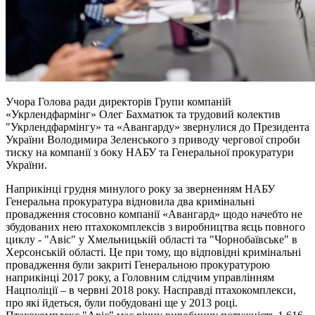
Учора Голова ради директорів Групи компаній
«Укрлендфармінг» Олег Бахматюк та трудовий колектив
"Укрлендфармінгу» та «Авангарду» звернулися до Президента
України Володимира Зеленського з приводу чергової спроби
тиску на компанії з боку НАБУ та Генеральної прокуратури
України.
Наприкінці грудня минулого року за зверненням НАБУ
Генеральна прокуратура відновила два кримінальні
провадження стосовно компанії «Авангард» щодо начебто не
збудованих нею птахокомплексів з виробництва яєць повного
циклу - "Авіс" у Хмельницькій області та "Чорнобаївське" в
Херсонській області. Це при тому, що відповідні кримінальні
провадження були закриті Генеральною прокуратурою
наприкінці 2017 року, а Головним слідчим управлінням
Нацполіції – в червні 2018 року. Насправді птахокомплекси,
про які йдеться, були побудовані ще у 2013 році.