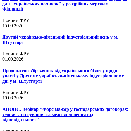
для "українських поличок" у роздрібних мережах
Фінляндії
Новини ФРУ
15.09.2026
Другий українсько-німецький індустріальний день у м.
Штутгарт
Новини ФРУ
01.09.2026
Продовжено збір заявок від українського бізнесу щодо
участі у Другому українсько-німецькому індустріальному
дні у м. Штутгарті
Новини ФРУ
19.08.2026
АНОНС. Вебінар "Форс-мажор у господарських договорах:
умови застосування та межі звільнення від
відповідальності"