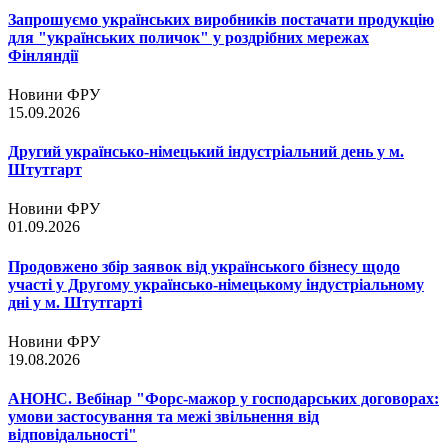
Запрошуємо українських виробників постачати продукцію
для "українських поличок" у роздрібних мережах
Фінляндії
Новини ФРУ
15.09.2026
Другий українсько-німецький індустріальний день у м.
Штутгарт
Новини ФРУ
01.09.2026
Продовжено збір заявок від українського бізнесу щодо
участі у Другому українсько-німецькому індустріальному
дні у м. Штутгарті
Новини ФРУ
19.08.2026
АНОНС. Вебінар "Форс-мажор у господарських договорах:
умови застосування та межі звільнення від
відповідальності"