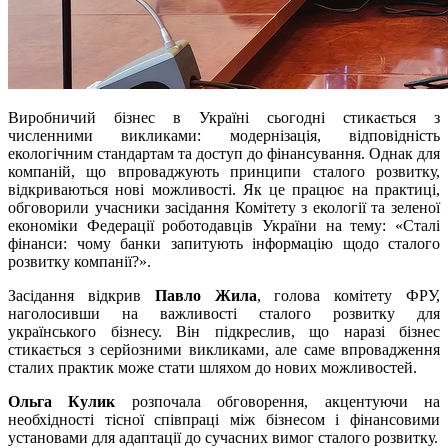
Виробничий бізнес в Україні сьогодні стикається з
численними викликами: модернізація, відповідність
екологічним стандартам та доступ до фінансування. Однак для
компаній, що впроваджують принципи сталого розвитку,
відкриваються нові можливості. Як це працює на практиці,
обговорили учасники засідання Комітету з екології та зеленої
економіки Федерації роботодавців України на тему: «Сталі
фінанси: чому банки запитують інформацію щодо сталого
розвитку компанії?».
Засідання відкрив
Павло Жила
, голова комітету ФРУ,
наголосивши на важливості сталого розвитку для
українського бізнесу. Він підкреслив, що наразі бізнес
стикається з серйозними викликами, але саме впровадження
сталих практик може стати шляхом до нових можливостей.
Ольга Кулик
розпочала обговорення, акцентуючи на
необхідності тісної співпраці між бізнесом і фінансовими
установами для адаптації до сучасних вимог сталого розвитку.