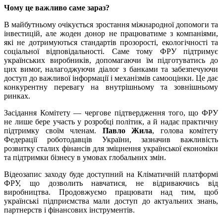
Чому це важливо саме зараз?
В майбутньому очікується зростання міжнародної допомоги та
інвестицій, але жоден донор не працюватиме з компаніями,
які не дотримуються стандартів прозорості, екологічності та
соціальної відповідальності. Саме тому ФРУ підтримує
українських виробників, допомагаючи їм підготуватись до
цих вимог, налагоджуючи діалог з банками та забезпечуючи
доступ до важливої інформації і механізмів самооцінки. Це дає
конкурентну перевагу на внутрішньому та зовнішньому
ринках.
Засідання Комітету — чергове підтвердження того, що ФРУ
не лише бере участь у розробці політик, а й надає практичну
підтримку своїм членам.
Павло Жила
, голова комітету
Федерації роботодавців України, зазначив важливість
розвитку сталих фінансів для зміцнення української економіки
та підтримки бізнесу в умовах глобальних змін.
Відеозапис заходу буде доступний на Кліматичній платформі
ФРУ, що дозволить навчатися, не відриваючись від
виробництва. Продовжуємо працювати над тим, щоб
українські підприємства мали доступ до актуальних знань,
партнерств і фінансових інструментів.