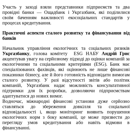
Участь у заході взяли представники підприємств та два
провідні банки — Ощадбанк і Укргазбанк, які поділилися
своїм баченням важливості екосоціальних стандартів у
процесах кредитування.
Практичні аспекти сталого розвитку та фінансування від
банків
Начальник управління екологічних та соціальних ризиків
Укргазбанку
, голова комітету ESG НАБУ
Андрій Грис
акцентував увагу на серйозному підході до оцінки компаній за
екологічними та соціальними критеріями (ESG). Банк має
спеціалізованих фахівців, які оцінюють не лише фінансові
показники бізнесу, але й його готовність відповідати вимогам
сталого розвитку. У разі відсутності звітів або політик
компаній, Укргазбанк надає можливість консультативної
підтримки для їх розробки, дозволяючи підприємствам
адаптуватися до нових вимог.
Водночас, міжнародні фінансові установи дуже серйозно
ставляться до збереження довкілля та соціальної
відповідальності і, якщо моніторинг виявить порушення
екологічних норм з боку компанії, це може призвести до
перегляду умов кредитування або навіть відмови в
фінансуванні.