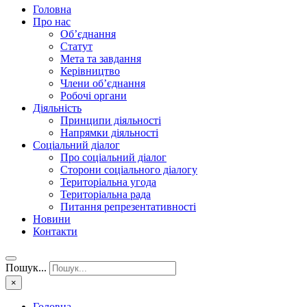
Головна
Про нас
Об’єднання
Статут
Мета та завдання
Керівництво
Члени об’єднання
Робочі органи
Діяльність
Принципи діяльності
Напрямки діяльності
Соціальний діалог
Про соціальний діалог
Сторони соціального діалогу
Територіальна угода
Територіальна рада
Питання репрезентативності
Новини
Контакти
Пошук...
×
Головна