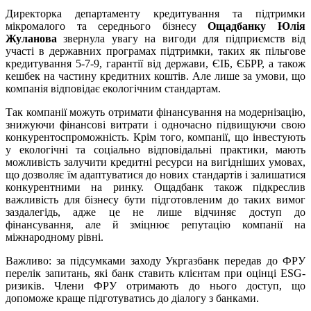
Директорка департаменту кредитування та підтримки
мікромалого та середнього бізнесу
Ощадбанку
Юлія
Жуланова
звернула увагу на вигоди для підприємств від
участі в державних програмах підтримки, таких як пільгове
кредитування 5-7-9, гарантії від держави, ЄІБ, ЄБРР, а також
кешбек на частину кредитних коштів. Але лише за умови, що
компанія відповідає екологічним стандартам.
Так компанії можуть отримати фінансування на модернізацію,
знижуючи фінансові витрати і одночасно підвищуючи свою
конкурентоспроможність. Крім того, компанії, що інвестують
у екологічні та соціально відповідальні практики, мають
можливість залучити кредитні ресурси на вигідніших умовах,
що дозволяє їм адаптуватися до нових стандартів і залишатися
конкурентними на ринку. Ощадбанк також підкреслив
важливість для бізнесу бути підготовленим до таких вимог
заздалегідь, адже це не лише відчиняє доступ до
фінансування, але й зміцнює репутацію компанії на
міжнародному рівні.
Важливо: за підсумками заходу Укргазбанк передав до ФРУ
перелік запитань, які банк ставить клієнтам при оцінці ESG-
ризиків. Члени ФРУ отримають до нього доступ, що
допоможе краще підготуватись до діалогу з банками.