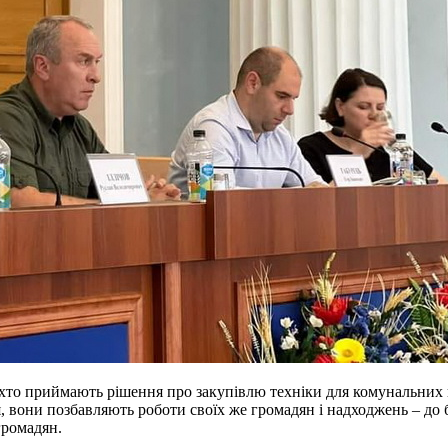
і,хто приймають рішення про закупівлю техніки для комунальних п
, вони позбавляють роботи своїх же громадян і надходжень – до 
 громадян.