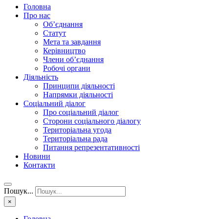
Головна
Про нас
Об’єднання
Статут
Мета та завдання
Керівництво
Члени об’єднання
Робочі органи
Діяльність
Принципи діяльності
Напрямки діяльності
Соціальний діалог
Про соціальний діалог
Сторони соціального діалогу
Територіальна угода
Територіальна рада
Питання репрезентативності
Новини
Контакти
Пошук...
×
Головна