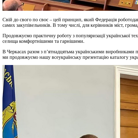
Свій до свого по своє – цей принцип, який Федерація роботодав
самих закупівельників. В тому числі, для керівників міст, гро
Продовжуємо практичну роботу з популяризації української техн
селища комфортнішими та гарнішими.
В Черкасах разом з п’ятнадцятьма українськими виробниками п
ми продовжуємо нашу всеукраїнську презентацію каталогу украї