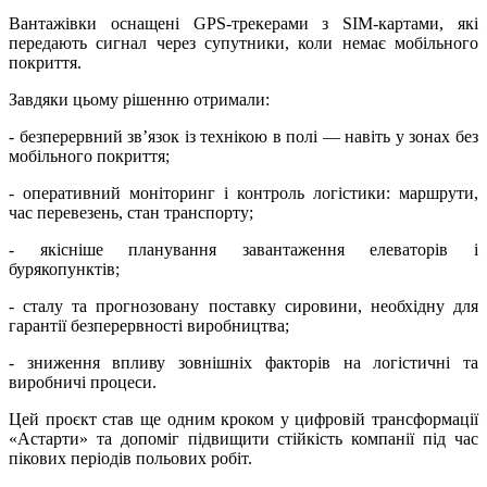
Вантажівки оснащені GPS-трекерами з SIM-картами, які
передають сигнал через супутники, коли немає мобільного
покриття.
Завдяки цьому рішенню отримали:
- безперервний зв’язок із технікою в полі — навіть у зонах без
мобільного покриття;
- оперативний моніторинг і контроль логістики: маршрути,
час перевезень, стан транспорту;
- якісніше планування завантаження елеваторів і
бурякопунктів;
- сталу та прогнозовану поставку сировини, необхідну для
гарантії безперервності виробництва;
- зниження впливу зовнішніх факторів на логістичні та
виробничі процеси.
Цей проєкт став ще одним кроком у цифровій трансформації
«Астарти» та допоміг підвищити стійкість компанії під час
пікових періодів польових робіт.