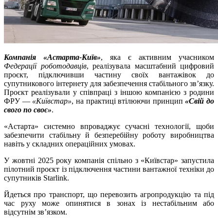
Компанія «Астарта-Київ»
, яка є активним учасником
Федерації роботодавців
, реалізувала масштабний цифровий
проєкт, підключивши частину своїх вантажівок до
супутникового інтернету для забезпечення стабільного зв’язку.
Проєкт реалізували у співпраці з іншою компанією з родини
ФРУ —
«Київстар»
, на практиці втілюючи принцип
«Свій до
свого по своє»
.
«Астарта» системно впроваджує сучасні технології, щоби
забезпечити стабільну й безперебійну роботу виробництва
навіть у складних операційних умовах.
У жовтні 2025 року компанія спільно з «Київстар» запустила
пілотний проєкт із підключення частини вантажної техніки до
супутників Starlink.
Йдеться про транспорт, що перевозить агропродукцію та під
час руху може опинятися в зонах із нестабільним або
відсутнім зв’язком.