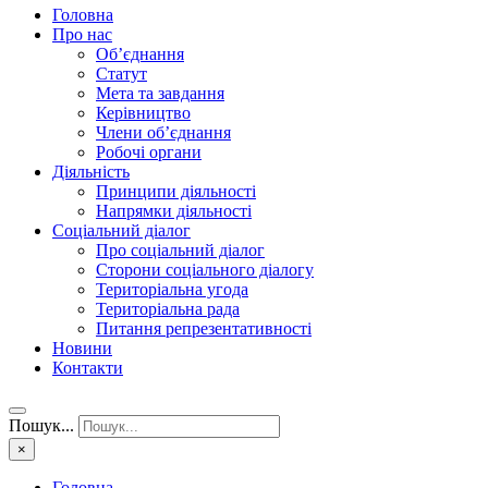
Головна
Про нас
Об’єднання
Статут
Мета та завдання
Керівництво
Члени об’єднання
Робочі органи
Діяльність
Принципи діяльності
Напрямки діяльності
Соціальний діалог
Про соціальний діалог
Сторони соціального діалогу
Територіальна угода
Територіальна рада
Питання репрезентативності
Новини
Контакти
Пошук...
×
Головна