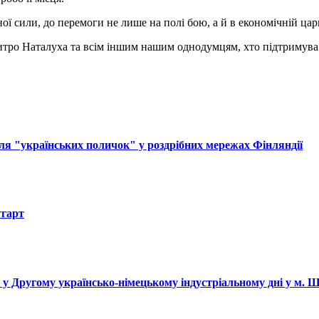
ї сили, до перемоги не лише на полі бою, а й в економічній цар
о Наталуха та всім іншим нашим однодумцям, хто підтримува і
ля "українських поличок" у роздрібних мережах Фінляндії
тгарт
і у Другому українсько-німецькому індустріальному дні у м. 