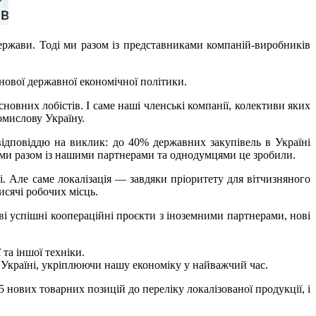
ержави. Тоді ми разом із представниками компаній-виробників
ової державної економічної політики.
новних лобістів. І саме наші членські компанії, колективи яких
омислову Україну.
відповіддю на виклик: до 40% державних закупівель в Україні
і ми разом із нашими партнерами та однодумцями це зробили.
. Але саме локалізація — завдяки пріоритету для вітчизняного
сячі робочих місць.
нові успішні коопераційні проєкти з іноземними партнерами, нові
 та іншої техніки.
 Україні, укріплюючи нашу економіку у найважчий час.
нових товарних позицій до переліку локалізованої продукції, і