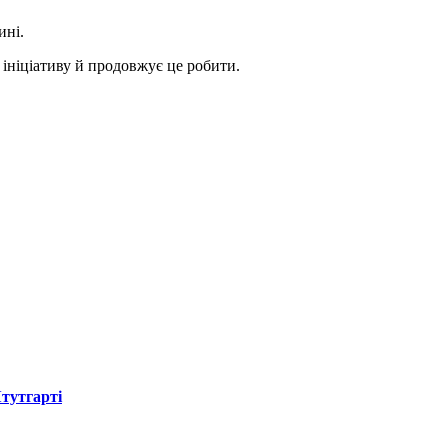
ині.
ніціативу й продовжує це робити.
Штутгарті