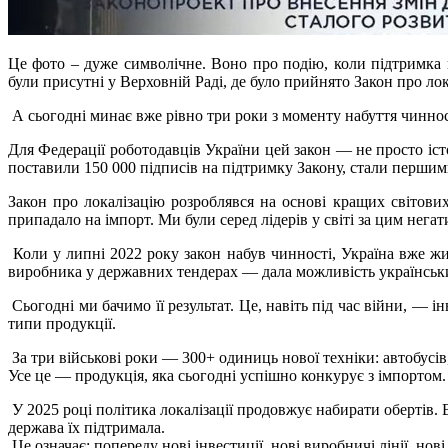
Це фото – дуже символічне. Воно про подію, коли підтримка 
були присутні у Верховній Раді, де було прийнято Закон про ло
А сьогодні минає вже рівно три роки з моменту набуття чинно
Для Федерації роботодавців України цей закон — не просто істо
поставили 150 000 підписів на підтримку Закону, стали першим
Закон про локалізацію розроблявся на основі кращих світови
припадало на імпорт. Ми були серед лідерів у світі за цим не
Коли у липні 2022 року закон набув чинності, Україна вже жи
виробника у державних тендерах — дала можливість українськи
Сьогодні ми бачимо її результат. Це, навіть під час війни, — і
типи продукції.
За три військові роки — 300+ одиниць нової техніки: автобусів,
Усе це — продукція, яка сьогодні успішно конкурує з імпортом
У 2025 році політика локалізації продовжує набирати обертів.
держава їх підтримала.
Це означає: попереду нові інвестиції, нові виробничі лінії, нові