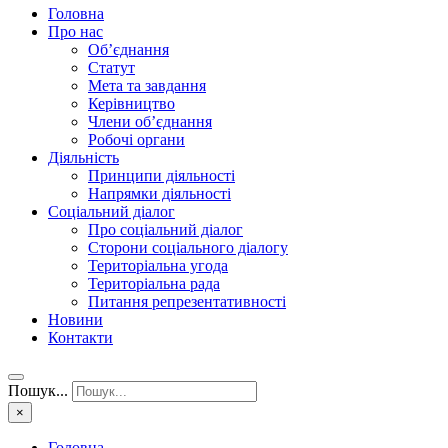
Головна
Про нас
Об’єднання
Статут
Мета та завдання
Керівництво
Члени об’єднання
Робочі органи
Діяльність
Принципи діяльності
Напрямки діяльності
Соціальний діалог
Про соціальний діалог
Сторони соціального діалогу
Територіальна угода
Територіальна рада
Питання репрезентативності
Новини
Контакти
Пошук...
×
Головна