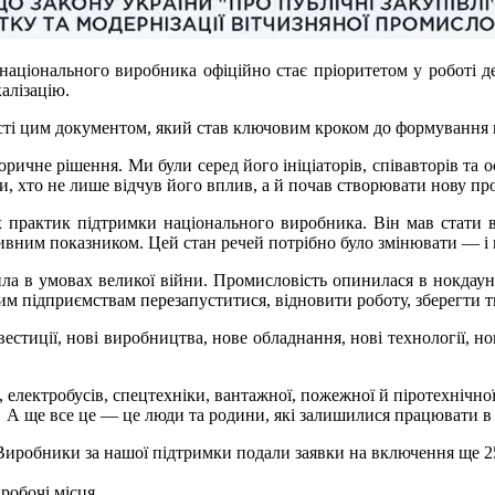
національного виробника офіційно стає пріоритетом у роботі д
калізацію.
сті цим документом, який став ключовим кроком до формування н
ричне рішення. Ми були серед його ініціаторів, співавторів та ос
и, хто не лише відчув його вплив, а й почав створювати нову пр
х практик підтримки національного виробника. Він мав стати 
гативним показником. Цей стан речей потрібно було змінювати — 
ла в умовах великої війни. Промисловість опинилася в нокдауні
м підприємствам перезапуститися, відновити роботу, зберегти ти
нвестиції, нові виробництва, нове обладнання, нові технології, 
 електробусів, спецтехніки, вантажної, пожежної й піротехнічної
. А ще все це — це люди та родини, які залишилися працювати в
 Виробники за нашої підтримки подали заявки на включення ще 25 
 робочі місця.