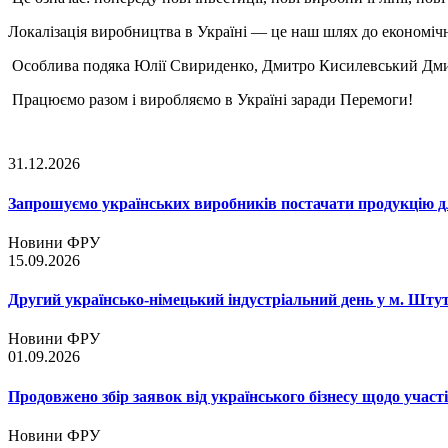
Локалізація виробництва в Україні — це наш шлях до економічно
Особлива подяка Юлії Свириденко, Дмитро Кисилевський Дмитр
Працюємо разом і виробляємо в Україні заради Перемоги!
31.12.2026
Запрошуємо українських виробників постачати продукцію д
Новини ФРУ
15.09.2026
Другий українсько-німецький індустріальний день у м. Шту
Новини ФРУ
01.09.2026
Продовжено збір заявок від українського бізнесу щодо участ
Новини ФРУ