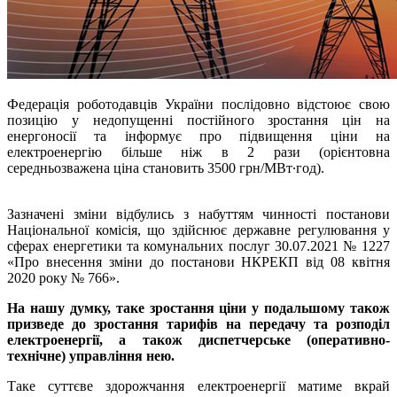
Федерація роботодавців України послідовно відстоює свою
позицію у недопущенні постійного зростання цін на
енергоносії та інформує про підвищення ціни на
електроенергію більше ніж в 2 рази (орієнтовна
середньозважена ціна становить 3500 грн/МВт∙год).
Зазначені зміни відбулись з набуттям чинності постанови
Національної комісія, що здійснює державне регулювання у
сферах енергетики та комунальних послуг 30.07.2021 № 1227
«Про внесення зміни до постанови НКРЕКП від 08 квітня
2020 року № 766».
На нашу думку, таке зростання ціни у подальшому також
призведе до зростання тарифів на передачу та розподіл
електроенергії, а також диспетчерське (оперативно-
технічне) управління нею.
Таке суттєве здорожчання електроенергії матиме вкрай