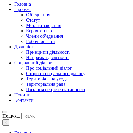
Головна
Про нас
Об’єднання
Статут
Мета та завдання
Керівництво
Члени об’єднання
Робочі органи
Діяльність
Принципи діяльності
Напрямки діяльності
Соціальний діалог
Про соціальний діалог
Сторони соціального діалогу
Територіальна угода
Територіальна рада
Питання репрезентативності
Новини
Контакти
Пошук...
×
Головна