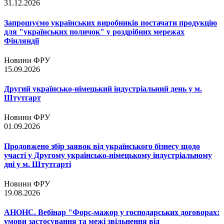
31.12.2026
Запрошуємо українських виробників постачати продукцію
для "українських поличок" у роздрібних мережах
Фінляндії
Новини ФРУ
15.09.2026
Другий українсько-німецький індустріальний день у м.
Штутгарт
Новини ФРУ
01.09.2026
Продовжено збір заявок від українського бізнесу щодо
участі у Другому українсько-німецькому індустріальному
дні у м. Штутгарті
Новини ФРУ
19.08.2026
АНОНС. Вебінар "Форс-мажор у господарських договорах:
умови застосування та межі звільнення від