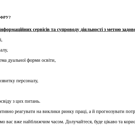
у ФРУ?
формаційних сервісів та супроводу діяльності з метою задов
і,
алу,
ема дуальної форми освіти,
озвитку персоналу,
освіду з цих питань.
тивно реагувати на виклики ринку праці, а й прогнозувати потр
мо вас вже найближчим часом. Долучайтеся, буде цікаво та кори