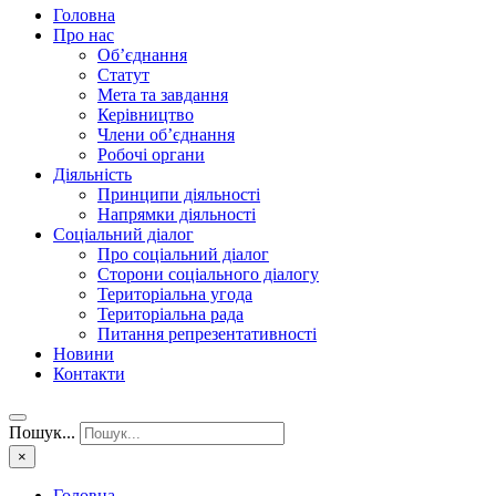
Головна
Про нас
Об’єднання
Статут
Мета та завдання
Керівництво
Члени об’єднання
Робочі органи
Діяльність
Принципи діяльності
Напрямки діяльності
Соціальний діалог
Про соціальний діалог
Сторони соціального діалогу
Територіальна угода
Територіальна рада
Питання репрезентативності
Новини
Контакти
Пошук...
×
Головна