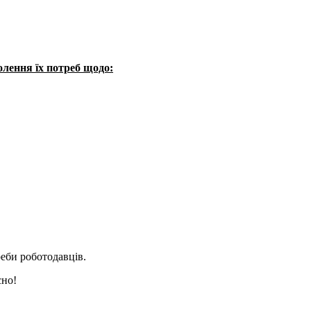
олення їх потреб щодо:
еби роботодавців.
сно!