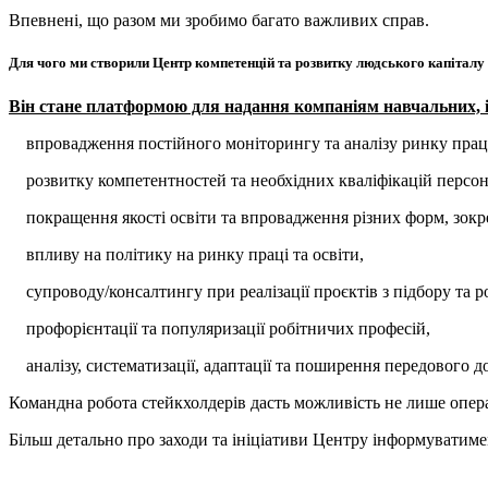
Впевнені, що разом ми зробимо багато важливих справ.
Для чого ми створили Центр компетенцій та розвитку людського капітал
Він стане платформою для надання компаніям навчальних, ін
впровадження постійного моніторингу та аналізу ринку прац
розвитку компетентностей та необхідних кваліфікацій персон
покращення якості освіти та впровадження різних форм, зокр
впливу на політику на ринку праці та освіти,
супроводу/консалтингу при реалізації проєктів з підбору та р
профорієнтації та популяризації робітничих професій,
аналізу, систематизації, адаптації та поширення передового д
Командна робота стейкхолдерів дасть можливість не лише опера
Більш детально про заходи та ініціативи Центру інформуватиме