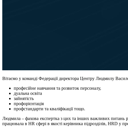
Вітаємо у команді Федерації директора Центру Людмилу Василе
професійне навчання та розвиток персоналу,
дуальна освіта
зайнятість
профорієнтація
профстандарти та кваліфікації тощо.
Людмила – фахова експертка з цих та інших важливих питань ри
працювала в HR сфері в якості керівника підрозділів, HRD у п