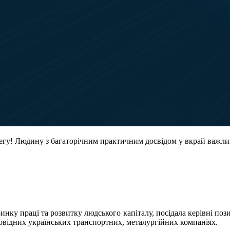
гу! Людину з багаторічним практичним досвідом у вкрай важлив
нку праці та розвитку людського капіталу, посідала керівні поз
ровідних українських транспортних, металургійних компаніях.