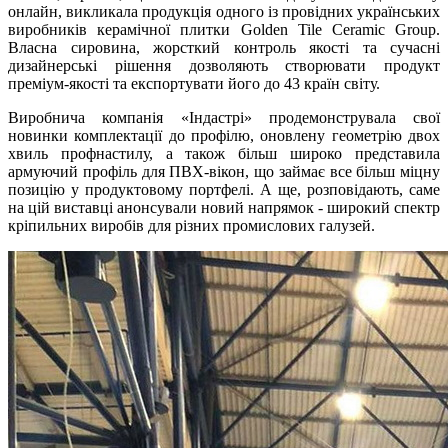
онлайн, викликала продукція одного із провідних українських
виробників керамічної плитки Golden Tile Ceramic Group.
Власна сировина, жорсткий контроль якості та сучасні
дизайнерські рішення дозволяють створювати продукт
преміум-якості та експортувати його до 43 країн світу.
Виробнича компанія «Індастрі» продемонструвала свої
новинки комплектації до профілю, оновлену геометрію двох
хвиль профнастилу, а також більш широко представила
армуючий профіль для ПВХ-вікон, що займає все більш міцну
позицію у продуктовому портфелі. А ще, розповідають, саме
на цій виставці анонсували новий напрямок - широкий спектр
кріпильних виробів для різних промислових галузей.