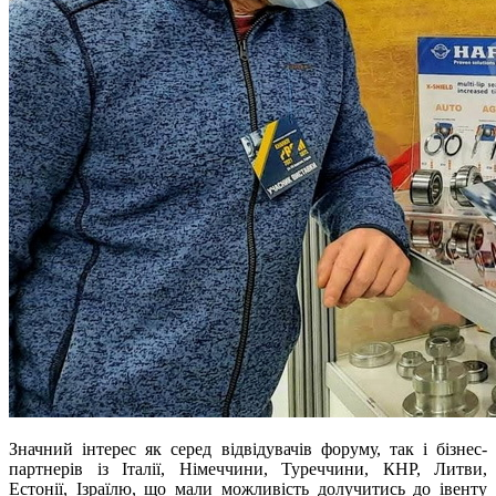
Значний інтерес як серед відвідувачів форуму, так і бізнес-
партнерів із Італії, Німеччини, Туреччини, КНР, Литви,
Естонії, Ізраїлю, що мали можливість долучитись до івенту