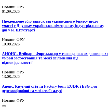
Новини ФРУ
01.09.2026
Продовжено збір заявок від українського бізнесу щодо
участі у Другому українсько-німецькому індустріальному
дні у м. Штутгарті
Новини ФРУ
19.08.2026
АНОНС. Вебінар "Форс-мажор у господарських договорах:
умови застосування та межі звільнення від
відповідальності"
Новини ФРУ
13.08.2026
Анонс. Круглий стіл та Factory tour: EUDR і ESG для
деревообробної та меблевої галузі
Новини ФРУ