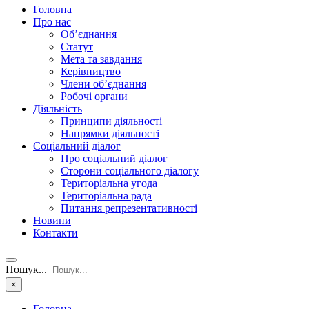
Головна
Про нас
Об’єднання
Статут
Мета та завдання
Керівництво
Члени об’єднання
Робочі органи
Діяльність
Принципи діяльності
Напрямки діяльності
Соціальний діалог
Про соціальний діалог
Сторони соціального діалогу
Територіальна угода
Територіальна рада
Питання репрезентативності
Новини
Контакти
Пошук...
×
Головна