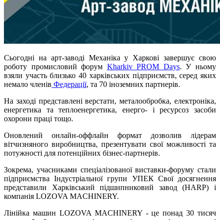
Сьогодні на арт-заводі Механіка у Харкові завершує свою
роботу промисловий форум
Kharkiv PROM Days
. У ньому
взяли участь близько 40 харківських підприємств, серед яких
немало членів
Федерації
, та 70 іноземних партнерів.
На заході представлені верстати, металообробка, електроніка,
енергетика та теплоенергетика, енерго- і ресурсоз засоби
охорони праці тощо.
Оновлений онлайн-оффлайн формат дозволив лідерам
вітчизняного виробництва, презентувати свої можливості та
потужності для потенційних бізнес-партнерів.
Зокрема, учасниками спеціалізованої виставки-форуму стали
підприємства Індустріальної групи УПЕК Свої досягнення
представили Харківський підшипниковий завод (HARP) і
компанія LOZOVA MACHINERY.
Лінійка машин LOZOVA MACHINERY - це понад 30 тисяч