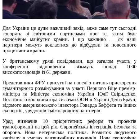
Для України це дуже важливий захід, адже саме тут сьогодні
говорять зі світовими партнерами про те, яким буде
економічне майбутнє країни. І що важливо — як наші
партнери можуть докластися до відбудови та повоєнного
процвітання країни.
У британському уряді повідомили, що загалом участь у
конференції відновлення візьмуть понад 1000
високопосадовців із 61 держави.
Представники ФРУ присутні на панелі з питань прискорення
гуманітарного розмінування за участі Першого Віце-прем'єр-
міністра та Міністра економіки України Юлії Свіриденко,
Постійного координатора системи ООН в Україні Деніз Браун,
відомого американського інвестора Говарда Баффета та інших
експертів, урядовців і міжнародних партнерів.
Уряд визначив 10 пріоритетних реформ та проектів
трансформації на цей рік. Європейська інтеграція. Безпека та
оборона. Нова ветеранська політика. Розвиток людського
капіталу в умовах надзвичайних викликів. Нова економічна