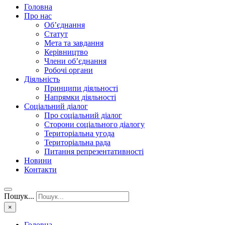
Головна
Про нас
Об’єднання
Статут
Мета та завдання
Керівництво
Члени об’єднання
Робочі органи
Діяльність
Принципи діяльності
Напрямки діяльності
Соціальний діалог
Про соціальний діалог
Сторони соціального діалогу
Територіальна угода
Територіальна рада
Питання репрезентативності
Новини
Контакти
Пошук...
×
Головна