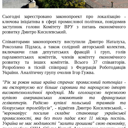
Сьогодні зареєстровано законопроект про локалізацію -
ключова ініціатива в сфері промислової політики, повідомив
заступник голови Комітету ВРУ з питань економічного
розвитку Дмитро Кисилевський.
Співавторами законопроекту виступили Дмитро Наталуха,
Роксолана Підласа, а також солідний авторський колектив,
включаючи глав депутатських фракцій і груп, голів
парламентських комітетів, членів комітету економічного
розвитку та інших комітетів. Всього 37 співавторів.
Розроблено в тісній співпраці з Федерація Роботодавців
України. Аналітичну групу очолив Ігор Гужва.
"Рік за роком наша країна страчає промисловий потенціал -
ми експортуємо все більше сировини та нарощуємо імпорт
високотехнологічної продукції. Ми оголошуємо перемогою
купівлю американських локомотивів та французьких
гелікоптерів. Радіємо купівлі польський трамваїв та
білоруських тролейбусів",
- відмітив Дмитро Кисилевський, -
"коронавірус посилив складне становище української
промисловості, яка без того падає вже 11 місяць поспіль.
Україна не має модливості "залити грошима" свою економіку,