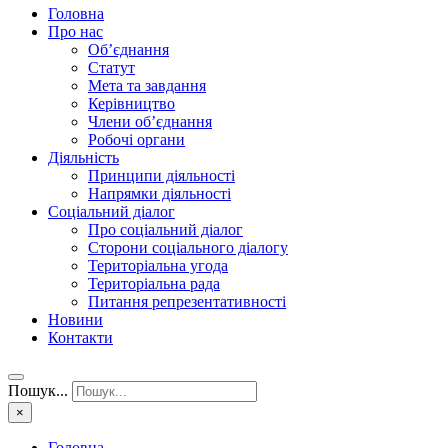
Головна
Про нас
Об’єднання
Статут
Мета та завдання
Керівництво
Члени об’єднання
Робочі органи
Діяльність
Принципи діяльності
Напрямки діяльності
Соціальний діалог
Про соціальний діалог
Сторони соціального діалогу
Територіальна угода
Територіальна рада
Питання репрезентативності
Новини
Контакти
Пошук...
×
Головна