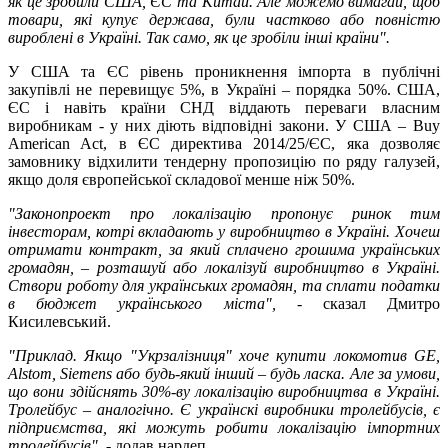
як це зробили США, ЄС та Китай. Але можемо вимагаи, щоб
товари, які купує держава, були частково або повністю
вироблені в Україні. Так само, як це зробіли інші країни".
У США та ЄС рівень проникнення імпорта в публічні
закупівлі не перевищує 5%, в Україні – порядка 50%. США,
ЄС і навіть країни СНД віддають переваги власним
виробникам - у них діють відповідні закони. У США – Buy
American Act, в ЄС директива 2014/25/ЄС, яка дозволяє
замовнику відхилити тендерну пропозицію по ряду галузей,
якщо доля європейської складової менше ніж 50%.
"Законопроект про локалізацію пропонує ринок тим
інвесторам, котрі вкладають у виробництво в Україні. Хочеш
отримати контракт, за який сплачено грошима українських
громадян, – розташуй або локалізуй виробництво в Україні.
Створи роботу для українських громадян, та сплати податки
в бюджет українського міста",
- сказал Дмитро
Кисилевський.
"Приклад. Якщо "Укрзалізниця" хоче купити локомотив GE,
Alstom, Siemens або будь-який інший – будь ласка. Але за умови,
що вони здійснять 30%-ву локалізацію виробництва в Україні.
Тролейбус – аналогічно. Є українскі виробники тролейбусів, є
підприємства, які можуть робити локалізацію імпортних
тролейбусів",
- додав нардеп.