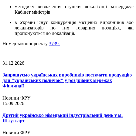
методику визначення ступеня локалізації затверджує
Кабінет міністрів
в Україні існує конкуренція місцевих виробників або
локализаторів по тих товарних позиціях, які
пропонуються до локалізації.
Номер законопроекту
3739.
31.12.2026
Запрошуємо українських виробників постачати продукцію
для "українських поличок" у роздрібних мережах
Фінляндії
Новини ФРУ
15.09.2026
Другий українсько-німецький індустріальний день у м.
Штутгарт
Новини ФРУ