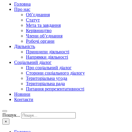
Головна
Про нас
Об’єднання
Статут
Мета та завдання
Керівництво
Члени об’єднання
Робочі органи
Діяльність
Принципи діяльності
Напрямки діяльності
Соціальний діалог
Про соціальний діалог
Сторони соціального діалогу
Територіальна угода
Територіальна рада
Питання репрезентативності
Новини
Контакти
Пошук...
×
Головна