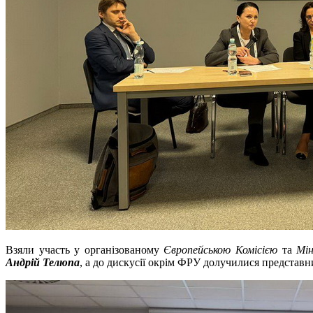
Взяли участь у організованому
Європейською Комісією
та
Мін
Андрій Телюпа
, а до дискусії окрім ФРУ долучилися представ