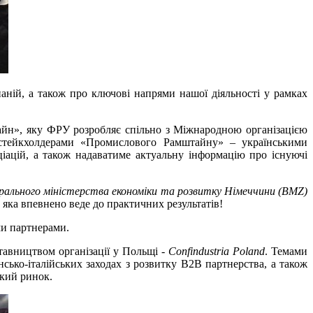
аній, а також про ключові напрями нашої діяльності у рамках
йн», яку ФРУ розробляє спільно з Міжнародною організацією
 стейкхолдерами «Промислового Рамштайну» – українськими
ацій, а також надаватиме актуальну інформацію про існуючі
рального міністерства економіки та розвитку Німеччини (BMZ)
 яка впевнено веде до практичних результатів!
ми партнерами.
тавництвом організації у Польщі -
Confindustria Poland
. Темами
сько-італійських заходах з розвитку В2В партнерства, а також
ький ринок.