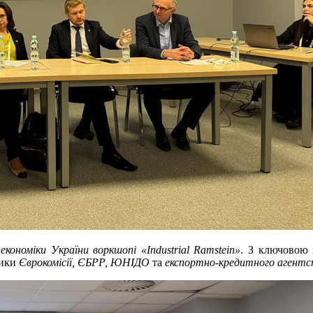
економіки України воркшопі «Industrial Ramstein»
. З ключовою
ники
Єврокомісії, ЄБРР, ЮНІДО
та
експортно-кредитного агентс