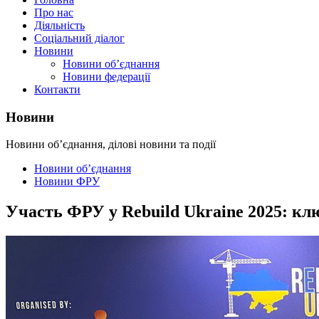
Про нас
Діяльність
Соціальний діалог
Новини
Новини об’єднання
Новини федерації
Контакти
Новини
Новини об’єднання, ділові новини та події
Новини об’єднання
Новини ФРУ
Участь ФРУ у Rebuild Ukraine 2025: клю