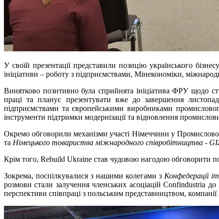
У своїй презентації представили позицію українського бізне
ініціативи – роботу з підприємствами, Мінекономіки, міжнаро
Винятково позитивно була сприйнята ініціатива ФРУ щодо с
праці та планує презентувати вже до завершення листопа
підприємствами та європейськими виробниками промислового
інструменти підтримки модернізації та відновлення промислов
Окремо обговорили механізми участі Німеччини у Промисловом
та
Німецького товариства міжнародного співробітництва - GI
Крім того, Rebuild Ukraine став чудовою нагодою обговорити 
Зокрема, поспілкувалися з нашими колегами з
Конфедерації іт
розмови стали залучення членських асоціацій Confindustria д
перспективи співпраці з польським представництвом, компанії 