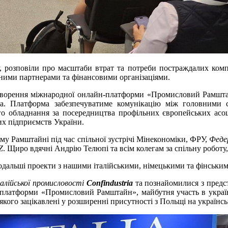
су, розповіли про масштаби втрат та потреби постраждалих комп
дними партнерами та фінансовими організаціями.
творення міжнародної онлайн-платформи «Промисловий Рамшта
да. Платформа забезпечуватиме комунікацію між головними
 обладнання за посередництва профільних європейських асоці
их підприємств України.
у Рамштайні під час спільної зустрічі Мінекономіки, ФРУ,
Феде
Z
. Щиро вдячні Андрію Телюпі та всім колегам за спільну роботу,
подальші проекти з нашими італійськими, німецькими та фінськи
алійської промисловості
Confindustria
та познайомилися з предс
о платформи «Промисловий Рамштайн», майбутня участь в україн
якого зацікавлені у розширенні присутності з Польщі на українс