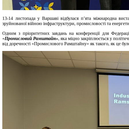
13-14 листопада у Варшаві відбулася п’ята міжнародна вист
зруйнованої війною інфраструктури, промисловості та енергет
Одним з пріоритетних завдань на конференції для Федерац
«
Промисловий Рамштайн
»
, яка міцно закріплюється у політ
від доречності «Промислового Рамштайну» як такого, як це було