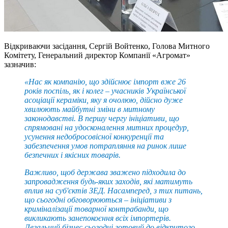
Відкриваючи засідання, Сергій Войтенко, Голова Митного
Комітету, Генеральний директор Компанії «Агромат»
зазначив:
«Нас як компанію, що здійснює імпорт вже 26
років поспіль, як і колег – учасників Української
асоціації кераміки, яку я очолюю, дійсно дуже
хвилюють майбутні зміни в митному
законодавстві. В першу чергу ініціативи, що
спрямовані на удосконалення митних процедур,
усунення недобросовісної конкуренції та
забезпечення умов потрапляння на ринок лише
безпечних і якісних товарів.
Важливо, щоб держава зважено підходила до
запровадження будь-яких заходів, які матимуть
вплив на суб'єктів ЗЕД. Насамперед, з тих питань,
що сьогодні обговорюються – ініціативи з
криміналізації товарної контрабанди, що
викликають занепокоєння всіх імпортерів.
Легальний бізнес сьогодні готовий до відкритого