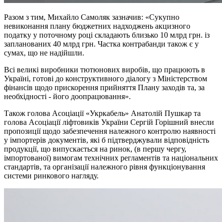
Разом з тим, Михайло Самоляк зазначив: «Сукупно
невиконання плану бюджетних надходжень акцизного
податку у поточному році складають близько 10 млрд грн. із
запланованих 40 млрд грн. Частка контрабанди також є у
сумах, що не надійшли.
Всі великі виробники тютюнових виробів, що працюють в
Україні, готові до конструктивного діалогу з Міністерством
фінансів щодо прискорення прийняття Плану заходів та, за
необхідності - його доопрацювання».
Також голова Асоціації «Укркабель» Анатолій Пушкар та
голова Асоціації ліфтовиків України Сергій Горішний внесли
пропозиції щодо забезпечення належного контролю наявності
у імпортерів документів, які б підтверджували відповідність
продукції, що випускається на ринок, (в першу чергу,
імпортованої) вимогам технічних регламентів та національних
стандартів, та організації належного рівня функціонування
системи ринкового нагляду.