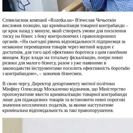
Співвласник компанії «Rozetka.ua» В'ячеслав Чечьоткін
висловив позицію, що криміналізація товарної контрабанди –
це крок назад у минуле, який створить умови для посилення
тиску на бізнес з боку контролюючих і правоохоронних
органів. «На сьогодні рівень відповідальності підприємця за
незаконне переміщення товарів через митний кордон є
достатнім, для того щоб ефективно боротися з цим ганебним
явищем. Курс влади на тотальну фіскалізацію, попри певні
ризики для малого бізнесу, разом з уже наявними в
законодавстві інструментами посилить ефективність боротьби
з контрабандою», – зазначив бізнесмен.
В свою чергу, Директор департаменту митної політики
Мінфіну Олександр Москаленко відзначив, що Міністерство
пропонуватиме ввести криміналізацію товарної контрабанди
лише для підакцизних товарів та встановити певні порогові
значення несплачених податків, за якими наступатиме
кримінальна відповідальність за такі правопорушення.