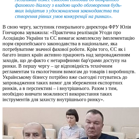
фахового діалогу з владою щодо обговорення будь-
яких ініціатив з удосконалення законодавства та
створення рівних умов конкуренції на ринках».
В свою чергу, заступник генерального директора ФРУ Юлія
Гончарова зауважила: «Практична реалізація Угоди про
Асоціацію України та ЄС вимагає комплексну імплементацію
норм європейського законодавства в національне, яка
потребуватиме значної фахової роботи. Крім того, ЄС як і
багато інших країн активно працюють над запровадженням
заходів, що де-факто є нетарифними бар'єрами доступу на
ринки. В першу чергу – це відповідність технічним
регламентам та екологічним вимогам до товарів і виробництв.
Українському бізнесу потрібно вже сьогодні готуватись до
запровадження таких вимог для збереження експортних
ринків, а в перспективі – і внутрішнього. Разом з тим,
необхідно вивчати можливості використання таких
інструментів для захисту внутрішнього ринку».