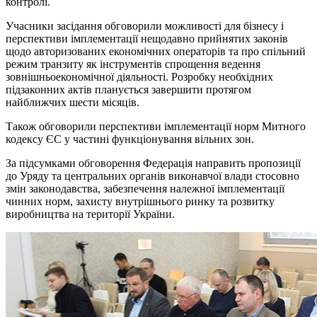
контролі.
Учасники засідання обговорили можливості для бізнесу і
перспективи імплементації нещодавно прийнятих законів
щодо авторизованих економічних операторів та про спільний
режим транзиту як інструментів спрощення ведення
зовнішньоекономічної діяльності. Розробку необхідних
підзаконних актів планується завершити протягом
найближчих шести місяців.
Також обговорили перспективи імплементації норм Митного
кодексу ЄС у частині функціонування вільних зон.
За підсумками обговорення Федерація направить пропозиції
до Уряду та центральних органів виконавчої влади стосовно
змін законодавства, забезпечення належної імплементації
чинних норм, захисту внутрішнього ринку та розвитку
виробництва на території України.