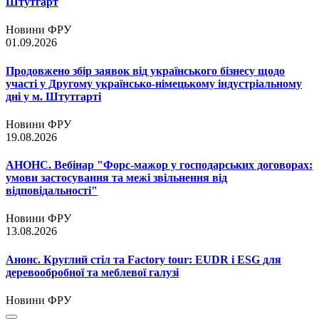
Штутгарт
Новини ФРУ
01.09.2026
Продовжено збір заявок від українського бізнесу щодо
участі у Другому українсько-німецькому індустріальному
дні у м. Штутгарті
Новини ФРУ
19.08.2026
АНОНС. Вебінар "Форс-мажор у господарських договорах:
умови застосування та межі звільнення від
відповідальності"
Новини ФРУ
13.08.2026
Анонс. Круглий стіл та Factory tour: EUDR і ESG для
деревообробної та меблевої галузі
Новини ФРУ