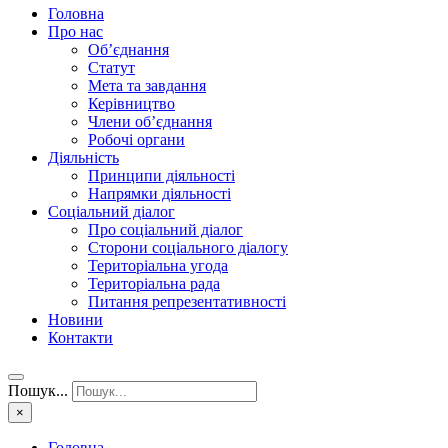
Головна
Про нас
Об’єднання
Статут
Мета та завдання
Керівництво
Члени об’єднання
Робочі органи
Діяльність
Принципи діяльності
Напрямки діяльності
Соціальний діалог
Про соціальний діалог
Сторони соціального діалогу
Територіальна угода
Територіальна рада
Питання репрезентативності
Новини
Контакти
Пошук...
×
Головна