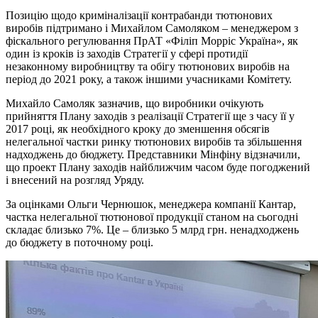
Позицію щодо криміналізації контрабанди тютюнових
виробів підтримано і Михайлом Самоляком – менеджером з
фіскального регулювання ПрАТ «Філіп Морріс Україна», як
один із кроків із заходів Стратегії у сфері протидії
незаконному виробництву та обігу тютюнових виробів на
період до 2021 року, а також іншими учасниками Комітету.
Михайло Самоляк зазначив, що виробники очікують
прийняття Плану заходів з реалізації Стратегії ще з часу її у
2017 році, як необхідного кроку до зменшення обсягів
нелегальної частки ринку тютюнових виробів та збільшення
надходжень до бюджету. Представники Мінфіну відзначили,
що проект Плану заходів найближчим часом буде погоджений
і внесений на розгляд Уряду.
За оцінками Ольги Чернюшок, менеджера компанії Кантар,
частка нелегальної тютюнової продукції станом на сьогодні
складає близько 7%. Це – близько 5 млрд грн. ненадходжень
до бюджету в поточному році.