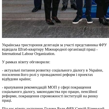
Українська тристороння делегація за участі представника ФРУ
відвідала Штаб-квартиру Міжнародної організації праці -
International Labour Organization.
У рамках візиту обговорили:
- актуальні питання розвитку соціального діалогу в України,
посилення його ролі у провадженні реформ і проектах
відбудови країни;
- врахування рекомендацій МОП у сфері покращення
соціального діалогу, законодавства про працю, пенсійної
реформи, покращення спроможності інституцій на ринку
праці.
Під час візиту заступник Голови Ради ФРУ Сергій Біленький