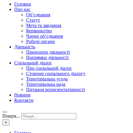
Головна
Про нас
Об’єднання
Статут
Мета та завдання
Керівництво
Члени об’єднання
Робочі органи
Діяльність
Принципи діяльності
Напрямки діяльності
Соціальний діалог
Про соціальний діалог
Сторони соціального діалогу
Територіальна угода
Територіальна рада
Питання репрезентативності
Новини
Контакти
Пошук...
×
Головна