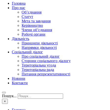
Головна
Про нас
Об’єднання
Статут
Мета та завдання
Керівництво
Члени об’єднання
Робочі органи
Діяльність
Принципи діяльності
Напрямки діяльності
Соціальний діалог
Про соціальний діалог
Сторони соціального діалогу
Територіальна угода
Територіальна рада
Питання репрезентативності
Новини
Контакти
Пошук...
×
Головна