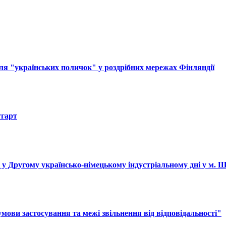
ля "українських поличок" у роздрібних мережах Фінляндії
тгарт
і у Другому українсько-німецькому індустріальному дні у м. 
ови застосування та межі звільнення від відповідальності"