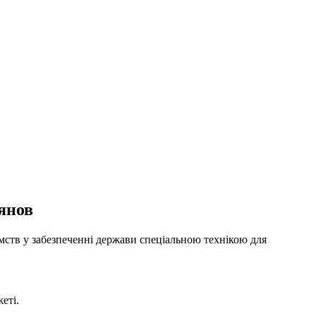
'янов
ств у забезпеченні держави спеціальною технікою для
еті.