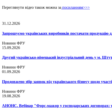
Переглянути відео також можна за
посиланням>>>
31.12.2026
Запрошуємо українських виробників постачати продукцію д
Новини ФРУ
15.09.2026
Другий українсько-німецький індустріальний день у м. Шту
Новини ФРУ
01.09.2026
Продовжено збір заявок від українського бізнесу щодо участ
Новини ФРУ
19.08.2026
АНОНС. Вебінар "Форс-мажор у господарських договорах: ум