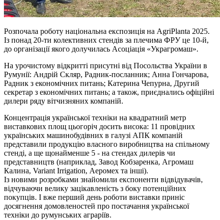
Розпочала роботу національна експозиція на AgriPlanta 2025.
Із понад 20-ти колективних стендів за плечима ФРУ це 10-й,
до організації якого долучилась Асоціація «Украгромаш».
На урочистому відкритті присутні від Посольства України в
Румунії: Андрій Скляр, Радник-посланник; Анна Гончарова,
Радник з економічних питань; Катерина Чепурна, Другий
секретар з економічних питань; а також, приєднались офіційні
дилери ряду вітчизняних компаній.
Концентрація української техніки на квадратний метр
виставкових площ цьогоріч досить висока: 11 провідних
українських машинобудівних в галузі АПК компаній
представили продукцію власного виробництва на спільному
стенді, а ще щонайменше 5 - на стендах дилерів чи
представництв (наприклад, Завод Кобзаренка, Агромаш
Калина, Variant Irrigation, Аеромех та інші).
Із новими розробками знайомили експоненти відвідувачів,
відчуваючи велику зацікавленість з боку потенційних
покупців. І вже перший день роботи виставки приніс
досягнення домовленостей про постачання української
техніки до румунських аграріїв.