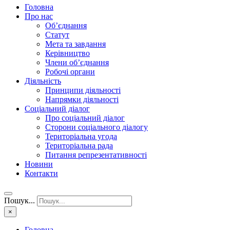
Головна
Про нас
Об’єднання
Статут
Мета та завдання
Керівництво
Члени об’єднання
Робочі органи
Діяльність
Принципи діяльності
Напрямки діяльності
Соціальний діалог
Про соціальний діалог
Сторони соціального діалогу
Територіальна угода
Територіальна рада
Питання репрезентативності
Новини
Контакти
Пошук...
×
Головна