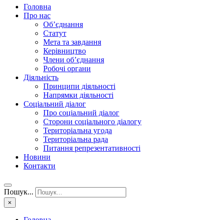
Головна
Про нас
Об’єднання
Статут
Мета та завдання
Керівництво
Члени об’єднання
Робочі органи
Діяльність
Принципи діяльності
Напрямки діяльності
Соціальний діалог
Про соціальний діалог
Сторони соціального діалогу
Територіальна угода
Територіальна рада
Питання репрезентативності
Новини
Контакти
Пошук...
×
Головна