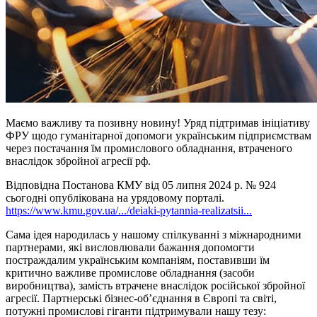
Маємо важливу та позивну новину! Уряд підтримав ініціативу
ФРУ щодо гуманітарної допомоги українським підприємствам
через постачання їм промислового обладнання, втраченого
внаслідок збройної агресії рф.
Відповідна Постанова КМУ від 05 липня 2024 р. № 924
сьогодні опублікована на урядовому порталі.
https://www.kmu.gov.ua/.../deiaki-pytannia-realizatsii...
Сама ідея народилась у нашому спілкуванні з міжнародними
партнерами, які висловлювали бажання допомогти
постраждалим українським компаніям, поставивши їм
критично важливе промислове обладнання (засоби
виробництва), замість втрачене внаслідок російської збройної
агресії. Партнерські бізнес-об’єднання в Європі та світі,
потужні промислові гіганти підтримували нашу тезу: