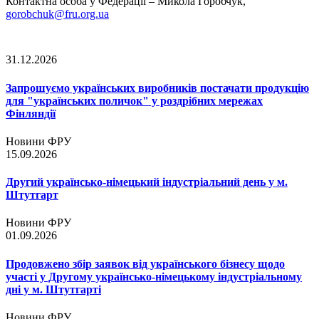
Контактна особа у Федерації – Микола Горобчук,
gorobchuk@fru.org.ua
31.12.2026
Запрошуємо українських виробників постачати продукцію
для "українських поличок" у роздрібних мережах
Фінляндії
Новини ФРУ
15.09.2026
Другий українсько-німецький індустріальний день у м.
Штутгарт
Новини ФРУ
01.09.2026
Продовжено збір заявок від українського бізнесу щодо
участі у Другому українсько-німецькому індустріальному
дні у м. Штутгарті
Новини ФРУ