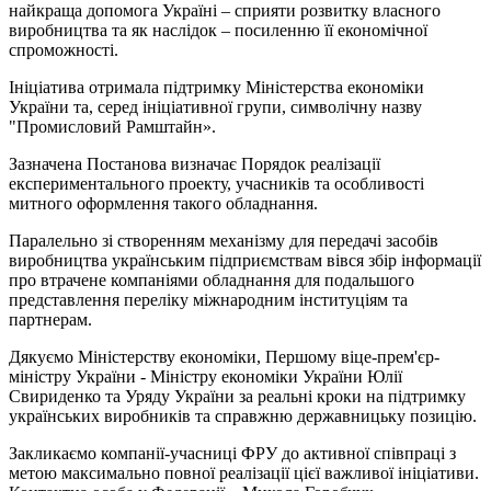
найкраща допомога Україні – сприяти розвитку власного
виробництва та як наслідок – посиленню її економічної
спроможності.
Ініціатива отримала підтримку Міністерства економіки
України та, серед ініціативної групи, символічну назву
"Промисловий Рамштайн».
Зазначена Постанова визначає Порядок реалізації
експериментального проекту, учасників та особливості
митного оформлення такого обладнання.
Паралельно зі створенням механізму для передачі засобів
виробництва українським підприємствам вівся збір інформації
про втрачене компаніями обладнання для подальшого
представлення переліку міжнародним інституціям та
партнерам.
Дякуємо Міністерству економіки, Першому віце-прем'єр-
міністру України - Міністру економіки України Юлії
Свириденко та Уряду України за реальні кроки на підтримку
українських виробників та справжню державницьку позицію.
Закликаємо компанії-учасниці ФРУ до активної співпраці з
метою максимально повної реалізації цієї важливої ініціативи.