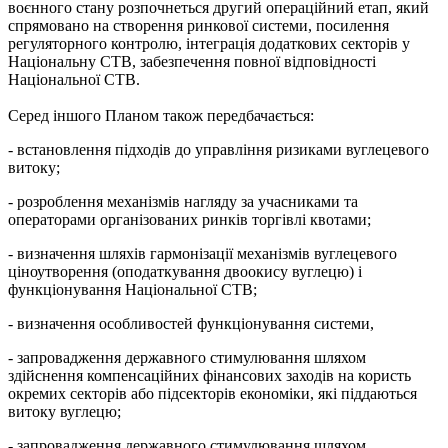
воєнного стану розпочнеться другий операційний етап, який
спрямовано на створення ринкової системи, посилення
регуляторного контролю, інтеграція додаткових секторів у
Національну СТВ, забезпечення повної відповідності
Національної СТВ.
Серед іншого Планом також передбачається:
- встановлення підходів до управління ризиками вуглецевого
витоку;
- розроблення механізмів нагляду за учасниками та
операторами організованих ринків торгівлі квотами;
- визначення шляхів гармонізації механізмів вуглецевого
ціноутворення (оподаткування двоокису вуглецю) і
функціонування Національної СТВ;
- визначення особливостей функціонування системи,
- запровадження державного стимулювання шляхом
здійснення компенсаційних фінансових заходів на користь
окремих секторів або підсекторів економіки, які піддаються
витоку вуглецю;
- запровадження державного стимулювання шляхом