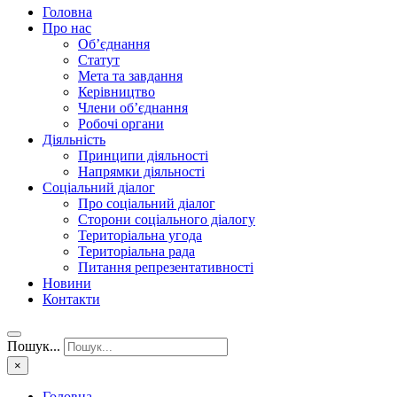
Головна
Про нас
Об’єднання
Статут
Мета та завдання
Керівництво
Члени об’єднання
Робочі органи
Діяльність
Принципи діяльності
Напрямки діяльності
Соціальний діалог
Про соціальний діалог
Сторони соціального діалогу
Територіальна угода
Територіальна рада
Питання репрезентативності
Новини
Контакти
Пошук...
×
Головна