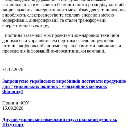
встановлення тимчасового безкоштовного розподілу квот або
запровадження альтернативного механізму для установок, що
виробляють електроенергію та теплову енергію з метою
модернізації, диверсифікації та сталої трансформації
енергетичного сектору;
- постійна взаємодія між проектами міжнародної технічної
допомоги та управління експертним середовищем щодо
питань національної системи торгівлі квотами навикиди та
проведення інформаційно-просвітницької компанії.
31.12.2026
Запрошуємо українських виробників постачати продукцію
для "українських поличок" у роздрібних мережах
Фінляндії
Новини ФРУ
15.09.2026
Другий українсько-німецький індустріальний день у м.
Штутгарт