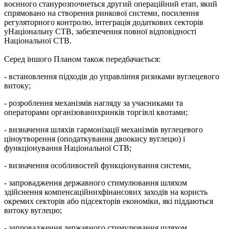
воєнного станурозпочнеться другий операційний етап, який
спрямовано на створення ринкової системи, посилення
регуляторного контролю, інтеграція додаткових секторів
уНаціональну СТВ, забезпечення повної відповідності
Національної СТВ.
Серед іншого Планом також передбачається:
- встановлення підходів до управління ризиками вуглецевого
витоку;
- розроблення механізмів нагляду за учасниками та
операторами організованихринків торгівлі квотами;
- визначення шляхів гармонізації механізмів вуглецевого
ціноутворення (оподаткування двоокису вуглецю) і
функціонування Національної СТВ;
- визначення особливостей функціонування системи,
- запровадження державного стимулювання шляхом
здійснення компенсаційнихфінансових заходів на користь
окремих секторів або підсекторів економіки, які піддаються
витоку вуглецю;
- запровадження державного стимулювання шляхом