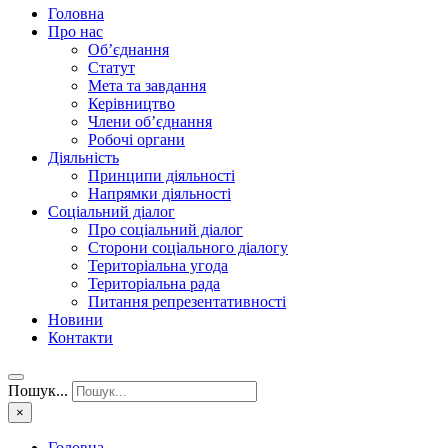
Головна
Про нас
Об’єднання
Статут
Мета та завдання
Керівництво
Члени об’єднання
Робочі органи
Діяльність
Принципи діяльності
Напрямки діяльності
Соціальний діалог
Про соціальний діалог
Сторони соціального діалогу
Територіальна угода
Територіальна рада
Питання репрезентативності
Новини
Контакти
Пошук...
×
Головна