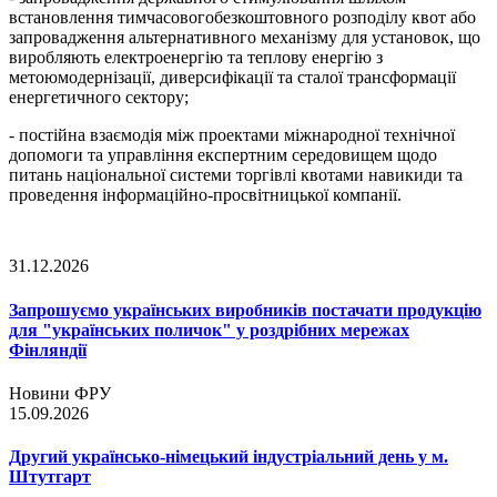
встановлення тимчасовогобезкоштовного розподілу квот або
запровадження альтернативного механізму для установок, що
виробляють електроенергію та теплову енергію з
метоюмодернізації, диверсифікації та сталої трансформації
енергетичного сектору;
- постійна взаємодія між проектами міжнародної технічної
допомоги та управління експертним середовищем щодо
питань національної системи торгівлі квотами навикиди та
проведення інформаційно-просвітницької компанії.
31.12.2026
Запрошуємо українських виробників постачати продукцію
для "українських поличок" у роздрібних мережах
Фінляндії
Новини ФРУ
15.09.2026
Другий українсько-німецький індустріальний день у м.
Штутгарт