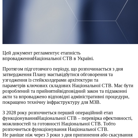
Цей документ регламентує етапність
впровадженняНаціональної СТВ в Україні.
Протягом підготовчого періоду, що розпочинається з дня
затвердження Плану маєтьвідбутися обговорення та
узгодження із стейкхолдерами архітектури та
параметрів ключових складових Національної СТВ. Має бути
розроблений та прийнятийвідповідний закон та підзаконні
акти та впроваджено відповідні адміністративні процедури,
покращено технічну інфраструктуру для МЗВ.
З 2028 року розпочнеться перший операційний етап
функціонуванняНаціональної СТВ – перевірка ефективності,
можливостей та готовності Національної СТВ. Тобто
розпочнеться функціонування Національної СТВ.
Не раніше ніж через 3 роки з дня припинення або скасування