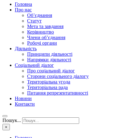
Головна
Про нас
Об’єднання
Статут
Мета та завдання
Керівництво
Члени об’єднання
Робочі органи
Діяльність
Принципи діяльності
Напрямки діяльності
Соціальний діалог
Про соціальний діалог
Сторони соціального діалогу
Територіальна угода
Територіальна рада
Питання репрезентативності
Новини
Контакти
Пошук...
×
Головна