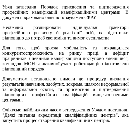
Уряд затвердив Порядок присвоєння та підтвердження
професійних кваліфікацій кваліфікаційними центрами. В
документі враховано більшість зауважень ФРУ.
Необхідно розширювати індивідуальні траєкторії
професійного розвитку й реалізації осіб, їх підготовки
відповідно до потреб економіки та вимог суспільства.
Для того, щоб зросла мобільність та покращилася
конкурентоспроможність на ринку праці, а дефіцит
працівників з певними кваліфікаціями поступово зменшився,
командою МОН за активної участі роботодавців підготовлено
відповідний порядок.
Документом встановлено вимоги до процедур визнання
результатів навчання, здобутих, зокрема, шляхом неформальної
та інформальної освіти, та присвоєння й підтвердження
відповідних професійних кваліфікацій вищезазначеними
центрами.
Очікуємо найближчим часом затвердження Урядом постанови
"Деякі питання акредитації кваліфікаційних центрів", яка
запустить процес створення кваліфікаційних центрів.