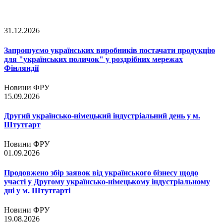
31.12.2026
Запрошуємо українських виробників постачати продукцію
для "українських поличок" у роздрібних мережах
Фінляндії
Новини ФРУ
15.09.2026
Другий українсько-німецький індустріальний день у м.
Штутгарт
Новини ФРУ
01.09.2026
Продовжено збір заявок від українського бізнесу щодо
участі у Другому українсько-німецькому індустріальному
дні у м. Штутгарті
Новини ФРУ
19.08.2026