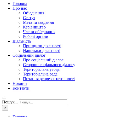
Головна
Про нас
Об’єднання
Статут
Мета та завдання
Керівництво
Члени об’єднання
Робочі органи
Діяльність
Принципи діяльності
Напрямки діяльності
Соціальний діалог
Про соціальний діалог
Сторони соціального діалогу
Територіальна угода
Територіальна рада
Питання репрезентативності
Новини
Контакти
Пошук...
×
Головна