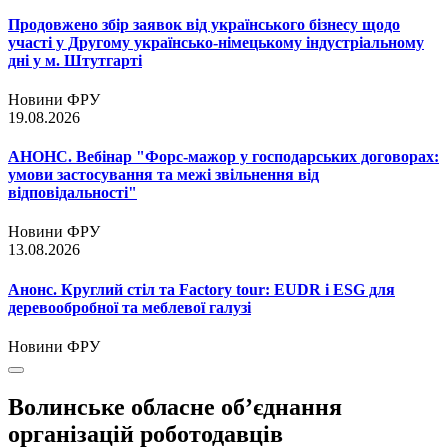
Продовжено збір заявок від українського бізнесу щодо
участі у Другому українсько-німецькому індустріальному
дні у м. Штутгарті
Новини ФРУ
19.08.2026
АНОНС. Вебінар "Форс-мажор у господарських договорах:
умови застосування та межі звільнення від
відповідальності"
Новини ФРУ
13.08.2026
Анонс. Круглий стіл та Factory tour: EUDR і ESG для
деревообробної та меблевої галузі
Новини ФРУ
Волинське обласне об’єднання
організацій роботодавців