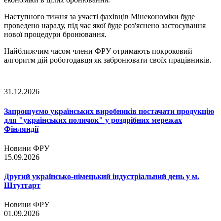
Наступного тижня за участі фахівців Мінекономіки буде
проведено нараду, під час якої буде роз'яснено застосування
нової процедури бронювання.
Найближчим часом члени ФРУ отримають покроковий
алгоритм дій роботодавця як забронювати своїх працівників.
31.12.2026
Запрошуємо українських виробників постачати продукцію
для "українських поличок" у роздрібних мережах
Фінляндії
Новини ФРУ
15.09.2026
Другий українсько-німецький індустріальний день у м.
Штутгарт
Новини ФРУ
01.09.2026