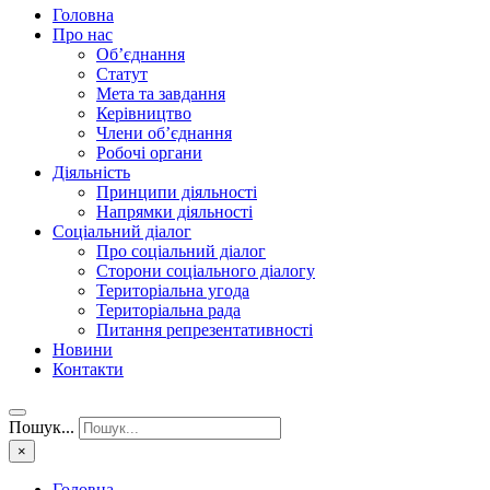
Головна
Про нас
Об’єднання
Статут
Мета та завдання
Керівництво
Члени об’єднання
Робочі органи
Діяльність
Принципи діяльності
Напрямки діяльності
Соціальний діалог
Про соціальний діалог
Сторони соціального діалогу
Територіальна угода
Територіальна рада
Питання репрезентативності
Новини
Контакти
Пошук...
×
Головна