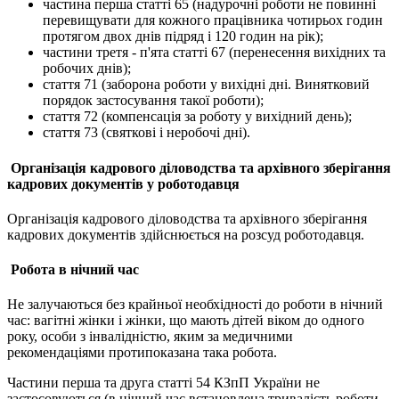
частина перша статті 65 (надурочні роботи не повинні
перевищувати для кожного працівника чотирьох годин
протягом двох днів підряд і 120 годин на рік);
частини третя - п'ята статті 67 (перенесення вихідних та
робочих днів);
стаття 71 (заборона роботи у вихідні дні. Винятковий
порядок застосування такої роботи);
стаття 72 (компенсація за роботу у вихідний день);
стаття 73 (святкові і неробочі дні).
О
рганізаці
я
кадрового діловодства та архівного зберігання
кадрових документів у роботодавця
Організація кадрового діловодства та архівного зберігання
кадрових документів здійснюється на розсуд роботодавця.
Робота в нічний час
Не залучаються без крайньої необхідності до роботи в нічний
час: вагітні жінки і жінки, що мають дітей віком до одного
року, особи з інвалідністю, яким за медичними
рекомендаціями протипоказана така робота.
Частини перша та друга статті 54 КЗпП України не
застосовуються (в нічний час встановлена тривалість роботи