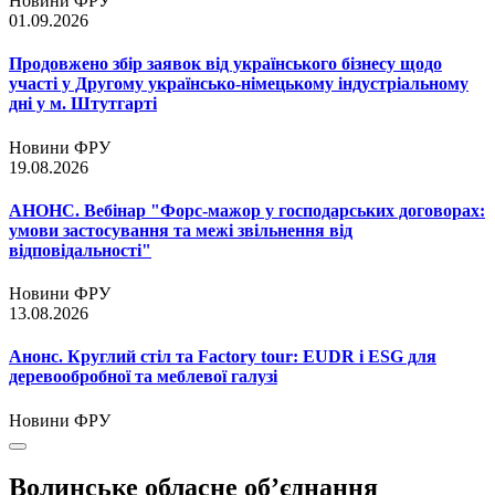
Новини ФРУ
01.09.2026
Продовжено збір заявок від українського бізнесу щодо
участі у Другому українсько-німецькому індустріальному
дні у м. Штутгарті
Новини ФРУ
19.08.2026
АНОНС. Вебінар "Форс-мажор у господарських договорах:
умови застосування та межі звільнення від
відповідальності"
Новини ФРУ
13.08.2026
Анонс. Круглий стіл та Factory tour: EUDR і ESG для
деревообробної та меблевої галузі
Новини ФРУ
Волинське обласне об’єднання