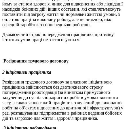
йому за станом здоров'я, лише для відвернення або ліквідації
наслідків бойових дій, інших обставин, які ставлять/можуть
поставити під загрозу життя чи нормальні життєві умови, з
оплатою праці за виконану роботу, але не нижчою, ніж
середній заробіток за попередньою роботою.
Двомісячний строк попередження працівника про зміну
істотних умов праці не застосовуються.
Розірвання трудового договору
З ініціативи працівника
Розірвання трудового договору за власною ініціативою
працівника здійснюється без двотижневого строку
попередження роботодавця (за винятком примусового
залучення до суспільно-корисних робіт в умовах воєнного
часу, а також якщо такий працівник залучений до виконання
робіт на об’єктах віднесених до критичної інфраструктури) у
разі розташування підприємства в районах ведення бойових
дій та загрозою для життя і здоров’я працівника.
З ініціативи роботодавця