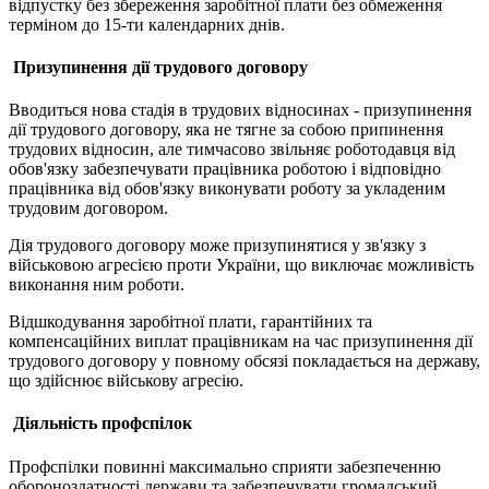
відпустку без збереження заробітної плати без обмеження
терміном до 15-ти календарних днів.
Призупинення дії трудового договору
Вводиться нова стадія в трудових відносинах - призупинення
дії трудового договору, яка не тягне за собою припинення
трудових відносин, але тимчасово звільняє роботодавця від
обов'язку забезпечувати працівника роботою і відповідно
працівника від обов'язку виконувати роботу за укладеним
трудовим договором.
Дія трудового договору може призупинятися у зв'язку з
військовою агресією проти України, що виключає можливість
виконання ним роботи.
Відшкодування заробітної плати, гарантійних та
компенсаційних виплат працівникам на час призупинення дії
трудового договору у повному обсязі покладається на державу,
що здійснює військову агресію.
Діяльність профспілок
Профспілки повинні максимально сприяти забезпеченню
обороноздатності держави та забезпечувати громадський