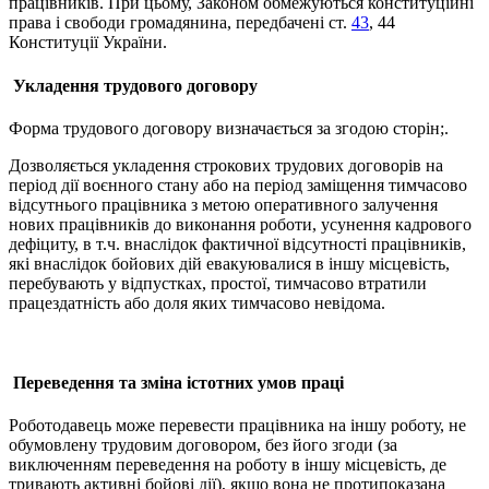
працівників. При цьому, Законом обмежуються конституційні
права і свободи громадянина, передбачені ст.
43
, 44
Конституції України.
Укладення трудового договору
Форма трудового договору визначається за згодою сторін;.
Дозволяється укладення строкових трудових договорів на
період дії воєнного стану або на період заміщення тимчасово
відсутнього працівника з метою оперативного залучення
нових працівників до виконання роботи, усунення кадрового
дефіциту, в т.ч. внаслідок фактичної відсутності працівників,
які внаслідок бойових дій евакуювалися в іншу місцевість,
перебувають у відпустках, простої, тимчасово втратили
працездатність або доля яких тимчасово невідома.
Переведення та зміна істотних умов праці
Роботодавець може перевести працівника на іншу роботу, не
обумовлену трудовим договором, без його згоди (за
виключенням переведення на роботу в іншу місцевість, де
тривають активні бойові дії), якщо вона не протипоказана