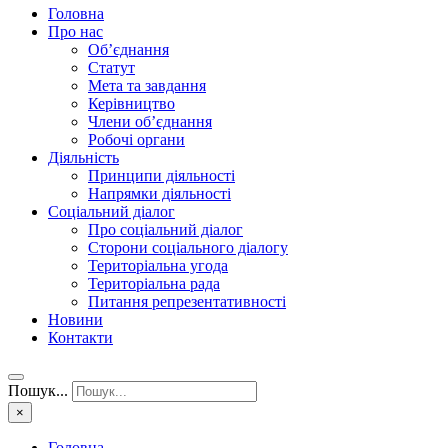
Головна
Про нас
Об’єднання
Статут
Мета та завдання
Керівництво
Члени об’єднання
Робочі органи
Діяльність
Принципи діяльності
Напрямки діяльності
Соціальний діалог
Про соціальний діалог
Сторони соціального діалогу
Територіальна угода
Територіальна рада
Питання репрезентативності
Новини
Контакти
Пошук...
×
Головна