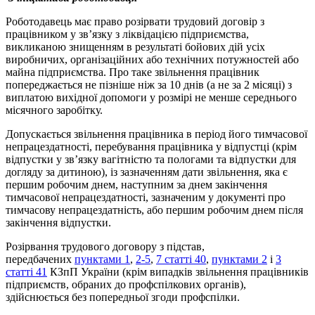
Роботодавець має право розірвати трудовий договір з
працівником у зв’язку з ліквідацією підприємства,
викликаною знищенням в результаті бойових дій усіх
виробничих, організаційних або технічних потужностей або
майна підприємства. Про таке звільнення працівник
попереджається не пізніше ніж за 10 днів (а не за 2 місяці) з
виплатою вихідної допомоги у розмірі не менше середнього
місячного заробітку.
Допускається звільнення працівника в період його тимчасової
непрацездатності, перебування працівника у відпустці (крім
відпустки у зв’язку вагітністю та пологами та відпустки для
догляду за дитиною), із зазначенням дати звільнення, яка є
першим робочим днем, наступним за днем закінчення
тимчасової непрацездатності, зазначеним у документі про
тимчасову непрацездатність, або першим робочим днем після
закінчення відпустки.
Розірвання трудового договору з підстав,
передбачених
пунктами 1
,
2-5
,
7 статті 40
,
пунктами 2
і
3
статті 41
КЗпП України (крім випадків звільнення працівників
підприємств, обраних до профспілкових органів),
здійснюється без попередньої згоди профспілки.