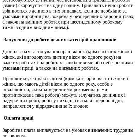
(зміни) скорочується на одну годину. Тривалість нічної роботи
зрівнюється з денною в тих випадках, коли це необхідно за
умовами виробництва, зокрема у безперервних виробництвах,
а також на змінних роботах при шестиденному робочому
тижні з одним вихідним днем.).
З
алучення до роботи деяких категорій працівників
Дозволяється застосування праці жінок (крім вагітних жінок і
жінок, які вигодовують дитину віком до одного року) на
важких роботах і на роботах із шкідливими або небезпечними
умовами праці, а також на підземних роботах.
Працівники, які мають дітей (крім категорій: вагітні жінки і
жінки, що мають дітей віком до одного року, особи з
інвалідністю, яким за медичними рекомендаціями
протипоказана така робота) можуть залучатись до нічних і
надурочних робіт, робіт у вихідні, святкові і неробочі дні,
направлятися у відрядження за їх згодою.
Оплата праці
Заробітна плата виплачується на умовах визначених трудовим
договором.