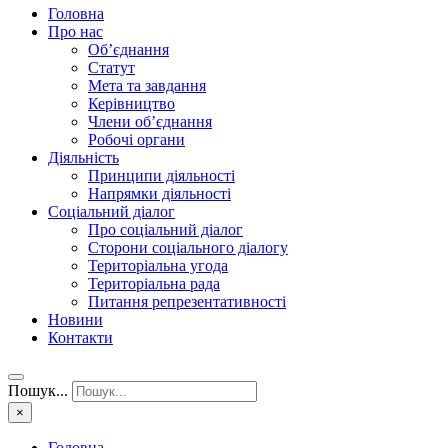
Головна
Про нас
Об’єднання
Статут
Мета та завдання
Керівництво
Члени об’єднання
Робочі органи
Діяльність
Принципи діяльності
Напрямки діяльності
Соціальний діалог
Про соціальний діалог
Сторони соціального діалогу
Територіальна угода
Територіальна рада
Питання репрезентативності
Новини
Контакти
Пошук...
×
Головна