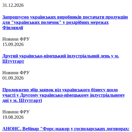
31.12.2026
Запрошуємо українських виробників постачати продукцію
для "українських поличок" у роздрібних мережах
Фінляндії
Новини ФРУ
15.09.2026
Другий українсько-німецький індустріальний день у м.
Штутгарт
Новини ФРУ
01.09.2026
Продовжено збір заявок від українського бізнесу щодо
участі у Другому українсько-німецькому індустріальному
дні у м. Штутгарті
Новини ФРУ
19.08.2026
АНОНС. Вебінар "Форс-мажор у господарських договорах: