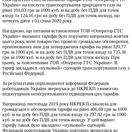
України» на послуги транспортування природного газу на
рівні 101,93 грн за 1000 куб. м на добу без ПДВ для точок
входу та 124,16 грн на добу без ПДВ для точок виходу, що
почнуть діяти з 01 січня 2020 року.
Нагадаємо, що питання встановлення ТОВ «Оператор ГТС
України» вказаних тарифів було порушено наприкінці жовтня
цього року, коли товариство провело громадське обговорення,
пропонованих ним для затвердження тарифів на рівні 320,77
грн за 1000 куб. м на добу без ПДВ для точок входу та 735,36
грн за 1000 куб. м на добу без ПДВ для точок виходу. При
цьому, за поясненнями ТОВ «Оператор ГТС України». В
тариф закладався «нульовий» сценарій транспортування газу з
Російської Федерації.
За результатами оприлюдненої інформації Федерація
роботодавців України звернулася до НКРЕКП з вимогою
недопущення необґрунтованого підвищення цих тарифів.
Наприкінці листопада 2019 року НКРЕКП схвалила для
громадського обговорення тарифи на рівні 406,68 грн за 1000
куб. м на добу без ПДВ для точок входу та 297,92 грн за 1000
куб. м на добу без ПДВ для точок виходу. У цей варіант
тарифу також було закладено «нульовий» сценарій.
Федерація роботодавців України повторно звернулася до