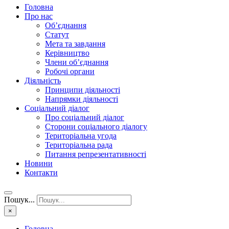
Головна
Про нас
Об’єднання
Статут
Мета та завдання
Керівництво
Члени об’єднання
Робочі органи
Діяльність
Принципи діяльності
Напрямки діяльності
Соціальний діалог
Про соціальний діалог
Сторони соціального діалогу
Територіальна угода
Територіальна рада
Питання репрезентативності
Новини
Контакти
Пошук...
×
Головна