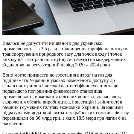
Вдалося не допустити нищівного для української
промисловості – в 3,5 рази – підвищення тарифів на послуги
транспортування природного газу для точок входу і точок
виходу в/з газотранспортну(ої) систему(и) на міждержавних
з'єднаннях на регуляторний період 2020 – 2024 роки.
Воно могло призвести до зростання витрат на газ для
підприємств України в умовах обмеженого доступу до
фінансових ринків і високої вартості фінансування та до
подальшого погіршення фінансового становища
промисловості, вимивання обігових коштів і, як наслідок,
скорочення обсягів виробництва, інвестицій і зайнятості в
базових і суміжних галузях економіки України. За нашими
підрахунками додаткові витрати українських споживачів газу
перевищили би 36 млрд грн, з яких 18,5 млрд грн лягли б на
населення.
Сьогодні НКРЕКП встановило тарифи ТОВ «Оператор ГТС