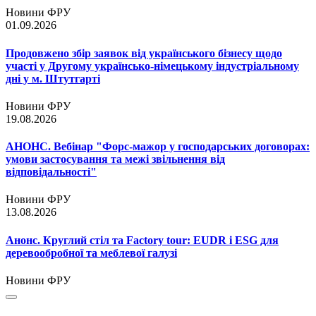
Новини ФРУ
01.09.2026
Продовжено збір заявок від українського бізнесу щодо
участі у Другому українсько-німецькому індустріальному
дні у м. Штутгарті
Новини ФРУ
19.08.2026
АНОНС. Вебінар "Форс-мажор у господарських договорах:
умови застосування та межі звільнення від
відповідальності"
Новини ФРУ
13.08.2026
Анонс. Круглий стіл та Factory tour: EUDR і ESG для
деревообробної та меблевої галузі
Новини ФРУ