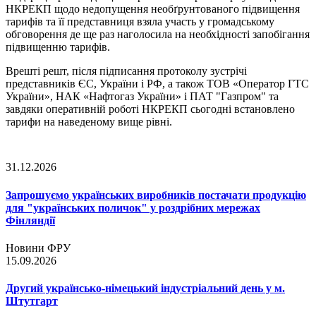
НКРЕКП щодо недопущення необґрунтованого підвищення
тарифів та її представниця взяла участь у громадському
обговорення де ще раз наголосила на необхідності запобігання
підвищенню тарифів.
Врешті решт, після підписання протоколу зустрічі
представників ЄС, України і РФ, а також ТОВ «Оператор ГТС
України», НАК «Нафтогаз України» і ПАТ "Газпром" та
завдяки оперативній роботі НКРЕКП сьогодні встановлено
тарифи на наведеному вище рівні.
31.12.2026
Запрошуємо українських виробників постачати продукцію
для "українських поличок" у роздрібних мережах
Фінляндії
Новини ФРУ
15.09.2026
Другий українсько-німецький індустріальний день у м.
Штутгарт