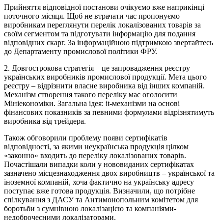
Прийняття відповідної постанови очікуємо вже наприкінці
поточного місяця. Щоб не втрачати час пропонуємо
виробникам переглянути перелік локалізованих товарів за
своїм сегментом та підготувати інформацію для подання
відповідних скарг. За інформаційною підтримкою звертайтесь
до Департаменту промислової політики ФРУ.
2. Довгострокова стратегія – це запровадження реєстру
українських виробників промислової продукції. Мета цього
реєстру – відрізнити власне виробника від інших компаній.
Механізм створення такого переліку має оголосити
Мініекономіки. Загальна ідея: it-механізми на основі
фінансових показників за певними формулами відрізнятимуть
виробника від трейдера.
Також обговорили проблему появи сертифікатів
відповідності, за якими неукраїнська продукція цілком
«законно» входить до переліку локалізованих товарів.
Почастішали випадки коли у нововиданих сертифікатах
зазначено місцезнаходження двох виробництв – української та
іноземної компаній, хоча фактично на українську адресу
поступає вже готова продукція. Визначили, що потрібне
спілкування з ДАСУ та Антимонопольним комітетом для
боротьби з сумнівною локалізацією та компаніями-
недоброчесними локалізаторами.