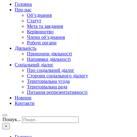
Головна
Про нас
Об’єднання
Статут
Мета та завдання
Керівництво
Члени об’єднання
Робочі органи
Діяльність
Принципи діяльності
Напрямки діяльності
Соціальний діалог
Про соціальний діалог
Сторони соціального діалогу
Територіальна угода
Територіальна рада
Питання репрезентативності
Новини
Контакти
Пошук...
×
Головна