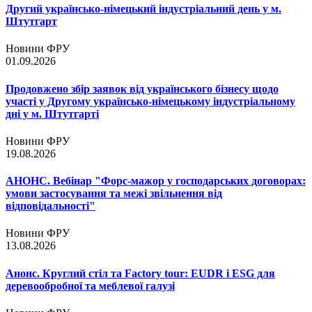
Другий українсько-німецький індустріальний день у м.
Штутгарт
Новини ФРУ
01.09.2026
Продовжено збір заявок від українського бізнесу щодо
участі у Другому українсько-німецькому індустріальному
дні у м. Штутгарті
Новини ФРУ
19.08.2026
АНОНС. Вебінар "Форс-мажор у господарських договорах:
умови застосування та межі звільнення від
відповідальності"
Новини ФРУ
13.08.2026
Анонс. Круглий стіл та Factory tour: EUDR і ESG для
деревообробної та меблевої галузі