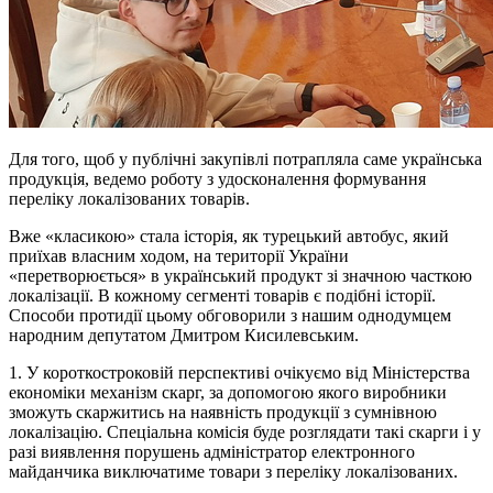
Для того, щоб у публічні закупівлі потрапляла саме українська
продукція, ведемо роботу з удосконалення формування
переліку локалізованих товарів.
Вже «класикою» стала історія, як турецький автобус, який
приїхав власним ходом, на території України
«перетворюється» в український продукт зі значною часткою
локалізації. В кожному сегменті товарів є подібні історії.
Способи протидії цьому обговорили з нашим однодумцем
народним депутатом Дмитром Кисилевським.
1. У короткостроковій перспективі очікуємо від Міністерства
економіки механізм скарг, за допомогою якого виробники
зможуть скаржитись на наявність продукції з сумнівною
локалізацію. Спеціальна комісія буде розглядати такі скарги і у
разі виявлення порушень адміністратор електронного
майданчика виключатиме товари з переліку локалізованих.