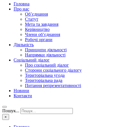
Головна
Про нас
Об’єднання
Статут
Мета та завдання
Керівництво
Члени об’єднання
Робочі органи
Діяльність
Принципи діяльності
Напрямки діяльності
Соціальний діалог
Про соціальний діалог
Сторони соціального діалогу
Територіальна угода
Територіальна рада
Питання репрезентативності
Новини
Контакти
Пошук...
×
Головна