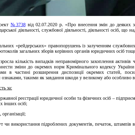
роект
№3738
від 02.07.2020 р. «Про внесення змін до деяких з
арської діяльності, службової діяльності, діяльності осіб, що
альних «рейдерських» правопорушень із залученням службових 
токолів загальних зборів керівних органів юридичних осіб тощо
зросла кількість випадків неправомірного захоплення активів ч
внести зміни до окремих норм Кримінального кодексу України
нтами в частині розширення диспозиції окремих статей, поси
ознаками, такими як завдання шкоди у великому або особливо в
ть за:
ржавної реєстрації юридичної особи та фізичних осіб – підприєм
х інших осіб;
організації;
ут чи використання підроблених документів, печаток, штампів в 