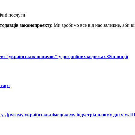
чні послуги.
тодавців законопроекту.
Ми зробимо все від нас залежне, аби в
ля "українських поличок" у роздрібних мережах Фінляндії
тгарт
і у Другому українсько-німецькому індустріальному дні у м. 