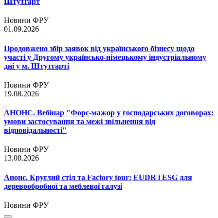
Штутгарт
Новини ФРУ
01.09.2026
Продовжено збір заявок від українського бізнесу щодо
участі у Другому українсько-німецькому індустріальному
дні у м. Штутгарті
Новини ФРУ
19.08.2026
АНОНС. Вебінар "Форс-мажор у господарських договорах:
умови застосування та межі звільнення від
відповідальності"
Новини ФРУ
13.08.2026
Анонс. Круглий стіл та Factory tour: EUDR і ESG для
деревообробної та меблевої галузі
Новини ФРУ