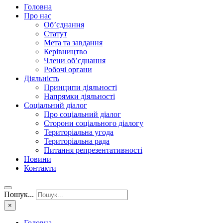
Головна
Про нас
Об’єднання
Статут
Мета та завдання
Керівництво
Члени об’єднання
Робочі органи
Діяльність
Принципи діяльності
Напрямки діяльності
Соціальний діалог
Про соціальний діалог
Сторони соціального діалогу
Територіальна угода
Територіальна рада
Питання репрезентативності
Новини
Контакти
Пошук...
×
Головна