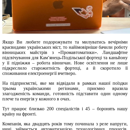
Якщо Ви любите подорожувати та милуватись вечірніми
краєвидами українських міст, то найімовірніше бачили роботу
вінницьких майстрів з «Промавтоматики». Ландшафтне
підсвічування для Кам’янець-Подільської фортеці та каньйону
у її підніжжя – робота вінничан. Нове освітлення не лише
підкреслило старожитність фортеці, а й скоротило її
споживання електроенергії вчетверо.
На підприємстві, яке ми відвідали в рамках нашої поїздки
трьома українськими регіонами¸ приємно вразила
злагодженість команди, готовність підставити один одному
плече та енергія у кожного в очах.
Тут працює близько 200 спеціалістів і 45 – боронять нашу
країну на фронті.
Компанія, яка двадцять років тому починала з реле напруги,
нині займається автоматизацією технологічних процесів,