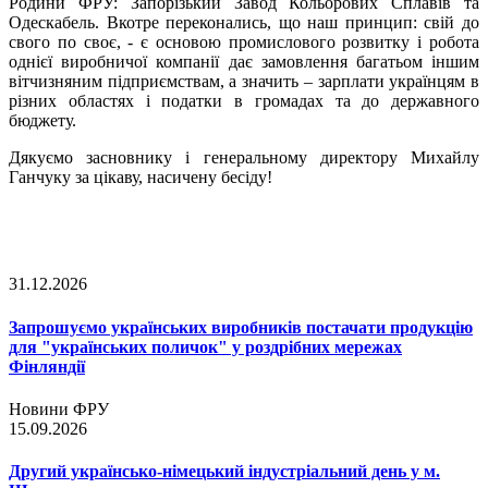
Родини ФРУ: Запорізький Завод Кольорових Сплавів та
Одескабель. Вкотре переконались, що наш принцип: свій до
свого по своє, - є основою промислового розвитку і робота
однієї виробничої компанії дає замовлення багатьом іншим
вітчизняним підприємствам, а значить – зарплати українцям в
різних областях і податки в громадах та до державного
бюджету.
Дякуємо засновнику і генеральному директору Михайлу
Ганчуку за цікаву, насичену бесіду!
31.12.2026
Запрошуємо українських виробників постачати продукцію
для "українських поличок" у роздрібних мережах
Фінляндії
Новини ФРУ
15.09.2026
Другий українсько-німецький індустріальний день у м.