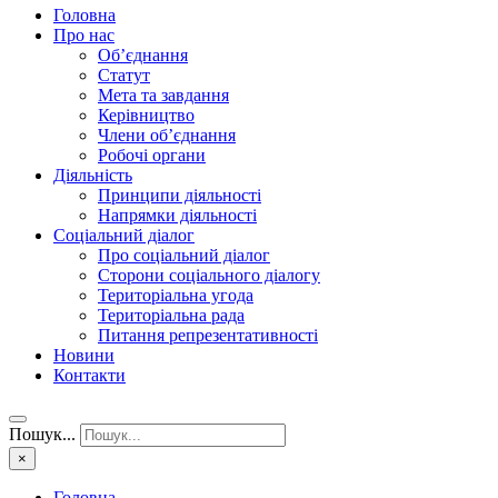
Головна
Про нас
Об’єднання
Статут
Мета та завдання
Керівництво
Члени об’єднання
Робочі органи
Діяльність
Принципи діяльності
Напрямки діяльності
Соціальний діалог
Про соціальний діалог
Сторони соціального діалогу
Територіальна угода
Територіальна рада
Питання репрезентативності
Новини
Контакти
Пошук...
×
Головна