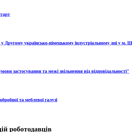
тгарт
і у Другому українсько-німецькому індустріальному дні у м. 
ови застосування та межі звільнення від відповідальності"
обробної та меблевої галузі
цій роботодавців