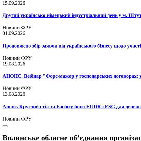
15.09.2026
Другий українсько-німецький індустріальний день у м. Шту
Новини ФРУ
01.09.2026
Продовжено збір заявок від українського бізнесу щодо участ
Новини ФРУ
19.08.2026
АНОНС. Вебінар "Форс-мажор у господарських договорах: ум
Новини ФРУ
13.08.2026
Анонс. Круглий стіл та Factory tour: EUDR і ESG для дерево
Новини ФРУ
Волинське обласне об’єднання організа