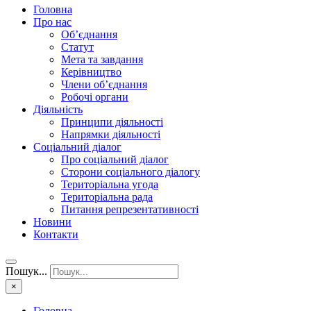
Головна
Про нас
Об’єднання
Статут
Мета та завдання
Керівництво
Члени об’єднання
Робочі органи
Діяльність
Принципи діяльності
Напрямки діяльності
Соціальний діалог
Про соціальний діалог
Сторони соціального діалогу
Територіальна угода
Територіальна рада
Питання репрезентативності
Новини
Контакти
Пошук...
×
Головна