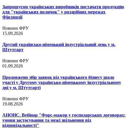
Запрошуємо українських виробників постачати продукцію
для "українських поличок" у роздрібних мережах
Фінляндії
Новини ФРУ
15.09.2026
Другий українсько-німецький індустріальний день у м.
Штутгарт
Новини ФРУ
01.09.2026
Продовжено збір заявок від українського бізнесу щодо
участі у Другому українсько-німецькому індустріальному
дні у м. Штутгарті
Новини ФРУ
19.08.2026
АНОНС. Вебінар "Форс-мажор у господарських договорах:
умови застосування та межі звільнення від
відповідальності"