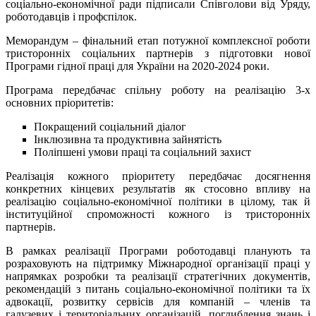
соціально-економічної ради підписали Співголови від Уряду,
роботодавців і профспілок.
Меморандум – фінальний етап потужної комплексної роботи
тристоронніх соціальних партнерів з підготовки нової
Програми гідної праці для України на 2020-2024 роки.
Програма передбачає спільну роботу на реалізацію 3-х
основних пріоритетів:
Покращений соціальний діалог
Інклюзивна та продуктивна зайнятість
Поліпшені умови праці та соціальний захист
Реалізація кожного пріоритету передбачає досягнення
конкретних кінцевих результатів як стосовно впливу на
реалізацію соціально-економічної політики в цілому, так й
інституційної спроможності кожного із тристоронніх
партнерів.
В рамках реалізації Програми роботодавці планують та
розраховують на підтримку Міжнародної організації праці у
напрямках розробки та реалізації стратегічних документів,
рекомендацій з питань соціально-економічної політики та їх
адвокації, розвитку сервісів для компаній – членів та
галузевих і територіальних організацій, поглиблення знань і