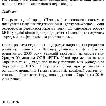
навичок ведення колективних переговорів.
Довідково.
Програми гідної праці (Програма) є основною системою
планування надання підтримки МОП державам-членам. Вони
окреслюють середньостроковий план, що спрямовує роботу
МОП у країні відповідно до пріоритетів і завдань, погоджених
з урядами, профспілками та роботодавцями.
Нова Програма гідної праці підтримує національні пріоритети
розвитку, визначені у Порядку денному у сфері сталого
розвитку до 2030 року, Рамковій програмі партнерства між
Урядом України та ООН (РПП), Угоді про асоціацію між
Україною та ЄС, Угоді про вільну торгівлю між Канадою та
Україною (CUFTA), Генеральній угоді про регулювання
основних принципів і норм принципів реалізації соціально -
економічної політики і трудових відносин в Україні на 2019-
2021 роках.
31.12.2026