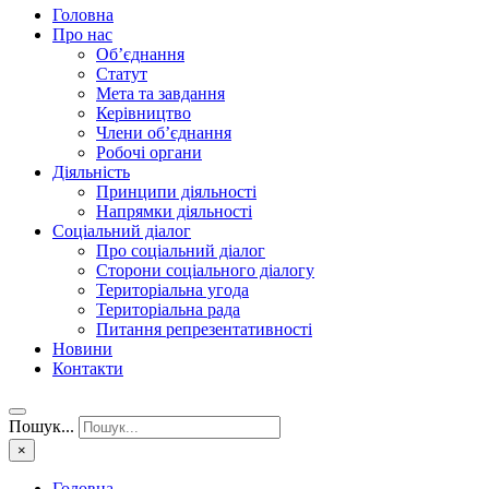
Головна
Про нас
Об’єднання
Статут
Мета та завдання
Керівництво
Члени об’єднання
Робочі органи
Діяльність
Принципи діяльності
Напрямки діяльності
Соціальний діалог
Про соціальний діалог
Сторони соціального діалогу
Територіальна угода
Територіальна рада
Питання репрезентативності
Новини
Контакти
Пошук...
×
Головна