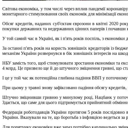
Світова економіка, у том числі через вплив пандемії коронавір
монетарного стимулювання своїх економік для мінімізації екон
Обсяг кредитів, наданих суб'єктам єврозони в квітні 2020 р
покупки державних та недержавних цінних паперів і почавши 
У той самий час в Україні, як і п'ять років поспіль, з економіки
За останні п'ять років на користь зовнішніх кредиторів із бю
механізм України розвернувся в бік зовнішніх інтересів на шко
НБУ замість того, щоб стимулювати зростання економіки та ек
4 млрд. Це призвело ще й до штучного зміцнення гривні, що ст
І це у той час як потенційна глибина падіння ВВП у поточному 
При цьому у травні знову зафіксовано падіння обсягу кредитів,
Штучно зміцнивши гривню у минулому році, Нацбанк у поточном
Здається, що саме для цього підтримується прийнятний обмінний
Федерація роботодавців України протягом 5 років послідовно
України. Вказували на те, що боротьба з інфляцією ведеться за 
Для порятунку економіки вже зараз потрібно кардинально змі