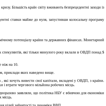
кризу. Більшість країн світу вживають безпрецедентні заходи із
центні ставки майже до нуля, запустивши колосальну програму
номічному потенціалу країни та державних фінансах. Монетарний
 спекулянтів, які тільки минулого року вклали в ОВДП понад $
 ніж на 10.
ям, приклади яких наведено вище.
які хочуть вивести свої капітали, вкладені у ОВДП, з країни.
ки і втрати чергового мільйона робочих місць.
дноразово заявляли, що політика НБУ є вбивчою для економіки
х місць.
я цілей зайнятості та динаміки ВВП.