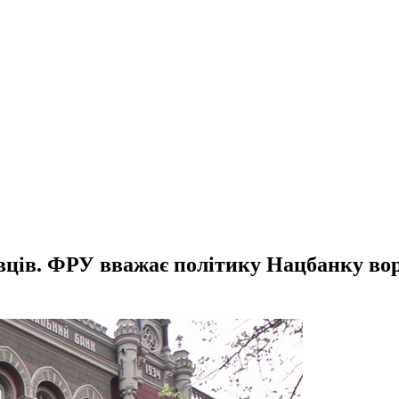
вців. ФРУ вважає політику Нацбанку вор