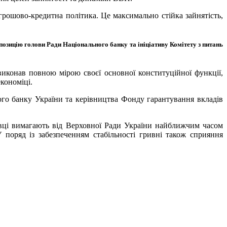
грошово-кредитна політика. Це максимально стійка зайнятість,
озицію голови Ради Національного банку та ініціативу Комітету з питань
виконав повною мірою своєї основної конституційної функції,
кономіці.
ого банку України та керівництва Фонду гарантування вкладів
вці вимагають від Верховної Ради України найближчим часом
оряд із забезпеченням стабільності гривні також сприяння