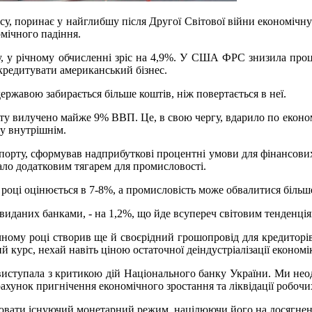
усу, поринає у найглибшу після Другої Світової війни економічну 
омічного падіння.
оку, у річному обчисленні зріс на 4,9%. У США ФРС знизила про
кредитувати американський бізнес.
 державою забирається більше коштів, ніж повертається в неї.
джету вилучено майже 9% ВВП. Це, в свою чергу, вдарило по еко
ду внутрішнім.
спорту, сформував надприбуткові процентні умови для фінансових
ало додатковим тягарем для промисловості.
році оцінюється в 7-8%, а промисловість може обвалитися більше
 виданих банками, - на 1,2%, що йде всупереч світовим тенденці
у році створив ще й своєрідний грошопровід для кредиторів , 
 курс, нехай навіть ціною остаточної деіндустріалізації економі
 виступала з критикою дій Національного банку України. Ми нео
рахунок пригнічення економічного зростання та ліквідації робочи
нювати існуючий монетарний режим, націлюючи його на досягненн