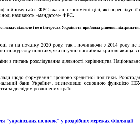
ійному сайті ФРС вказані економічні цілі, які переслідує її 
лі іноді називають «мандатом» ФРС.
 незадовільною і не в інтересах України та прийняла рішення підтримати п
ці та на початку 2020 року, так і починаючи з 2014 року не 
лютно-курсову політику, яка штучно поглибила кризові явища в е
їни з питань розслідування діяльності керівництва Національн
влади щодо формування грошово-кредитної політики. Роботода
ональний банк України», визначивши основною функцією НБУ п
ття за досвідом розвинених країн.
ля "українських поличок" у роздрібних мережах Фінляндії