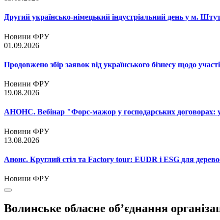
Другий українсько-німецький індустріальний день у м. Шту
Новини ФРУ
01.09.2026
Продовжено збір заявок від українського бізнесу щодо участ
Новини ФРУ
19.08.2026
АНОНС. Вебінар "Форс-мажор у господарських договорах: ум
Новини ФРУ
13.08.2026
Анонс. Круглий стіл та Factory tour: EUDR і ESG для дерево
Новини ФРУ
Волинське обласне об’єднання організа