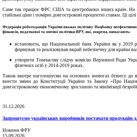
Саме так працює ФРС США та центробанки інших країн. На офіц
стабільні ціни і помірні довгострокові процентні ставки. Ці ці
Федерація роботодавців України вважає політику Нацбанку неефективною,
фінансів, податкової та митної політики ВРУ, які, зокрема, вимагають:
встановити, що Національний банк України як у 2019 ро
формував та реалізовував вкрай небезпечну для країни ва
утворити Тимчасову слідчу комісію Верховної Ради Укра
фізичних осіб у 2014-2019 роках.
Також вкотре наголошуємо на основних вимогах бізнесу до 
внести зміни до Конституції України та Закону «Про Наці
довгостроковому економічному зростанню та мінімізації безробі
31.12.2026
Запрошуємо українських виробників постачати продукцію д
Новини ФРУ
15.09.2026