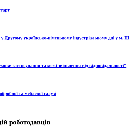
тгарт
і у Другому українсько-німецькому індустріальному дні у м. 
ови застосування та межі звільнення від відповідальності"
обробної та меблевої галузі
цій роботодавців