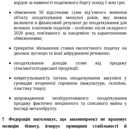
кордон за наявності податкового боргу понад 1 млн грн;
обмеження 50 відсотками суми від’ємного значення
об'єкту оподаткування минулих років, яку можна
включити в фінансовий результат до оподаткування для
великих платників податків - особливо після складного
2020 року, пов'язаного за пандемією та карантинними
обмеженнями;
трикратне збільшення ставки екологічного податку на
двоокис вуглецю та інші забруднюючі речовини;
оподаткування доходів селян від продажу
сільськогосподарської продукції;
неврегульованість питань оподаткування закупівлі у
громадян вторинної сировини (макулатури, склобою,
пластику тощо);
запровадження необґрунтованого оподаткування
продажу фактично знеціненого та списаного майна у
вигляді металобрухту.
❗️
Федерація наголошує, що законопроект не враховує
позицію бізнесу, ігнорує принципи стабільності й