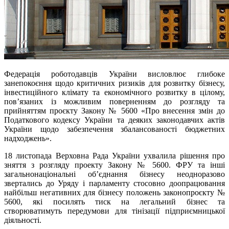
Федерація роботодавців України висловлює глибоке
занепокоєння щодо критичних ризиків для розвитку бізнесу,
інвестиційного клімату та економічного розвитку в цілому,
пов’язаних із можливим поверненням до розгляду та
прийняттям проєкту Закону № 5600 «Про внесення змін до
Податкового кодексу України та деяких законодавчих актів
України щодо забезпечення збалансованості бюджетних
надходжень».
18 листопада Верховна Рада України ухвалила рішення про
зняття з розгляду проекту Закону № 5600. ФРУ та інші
загальнонаціональні об’єднання бізнесу неодноразово
звертались до Уряду і парламенту стосовно доопрацювання
найбільш негативних для бізнесу положень законопроєкту №
5600, які посилять тиск на легальний бізнес та
створюватимуть передумови для тінізації підприємницької
діяльності.