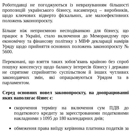
Роботодавці не погоджуються із неврахуванням більшості
пропозицій українського бізнесу, насамперед – виробників,
щодо ключових відверто фіскальних, але малоефективних
положень законопроєкту.
Більше ніж неприємною несподіванкою для бізнесу, що
працює в Україні, стало включення до Меморандуму про
економічну та фінансову політику з МВФ декларації намірів
Уряду щодо прийняття основних положень законопроєкту №
5600.
Переконані, що взяття таких зобов’язань країною без спроб
пошуку консенсусу щодо балансу інтересів бізнесу і держави
не спрятиме сприйняттю суспільством й інших чутливих
законодавчих змін, які опрацьовуються Урядом та в
парламентом.
Серед основних новел законопроєкту, на доопрацюванні
яких наполягає бізнес є
:
скорочення терміну на включення сум ПДВ до
податкового кредиту за зареєстрованими податковими
накладними з 1095 до 180 календарних днів;
обмеження права виїзду керівника платника податків за