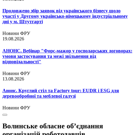
Продовжено збір заявок від українського бізнесу щодо
участі у Другому українсько-німецькому індустріальному
дні у м. Штутгарті
Новини ФРУ
19.08.2026
АНОНС. Вебінар "Форс-мажор у господарських договорах:
умови застосування та межі звільнення від
відповідальності"
Новини ФРУ
13.08.2026
Анонс. Круглий стіл та Factory tour: EUDR і ESG для
деревообробної та меблевої галузі
Новини ФРУ
Волинське обласне об’єднання
організацій роботодавців