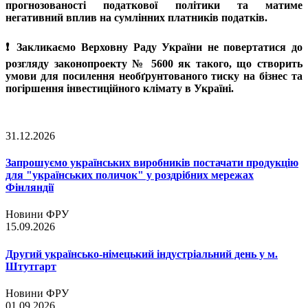
прогнозованості податкової політики та матиме
негативний вплив на сумлінних платників податків.
❗️ Закликаємо Верховну Раду України не повертатися до
розгляду законопроекту № 5600 як такого, що створить
умови для посилення необґрунтованого тиску на бізнес та
погіршення інвестиційного клімату в Україні.
31.12.2026
Запрошуємо українських виробників постачати продукцію
для "українських поличок" у роздрібних мережах
Фінляндії
Новини ФРУ
15.09.2026
Другий українсько-німецький індустріальний день у м.
Штутгарт
Новини ФРУ
01.09.2026