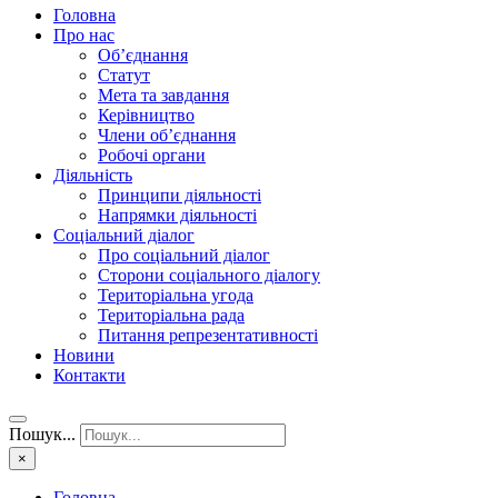
Головна
Про нас
Об’єднання
Статут
Мета та завдання
Керівництво
Члени об’єднання
Робочі органи
Діяльність
Принципи діяльності
Напрямки діяльності
Соціальний діалог
Про соціальний діалог
Сторони соціального діалогу
Територіальна угода
Територіальна рада
Питання репрезентативності
Новини
Контакти
Пошук...
×
Головна