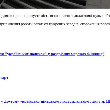
одавців про неприпустимість встановлення додаткової нульової т
до припинення роботи багатьох цукрових заводів, скорочення роб
ля "українських поличок" у роздрібних мережах Фінляндії
тгарт
і у Другому українсько-німецькому індустріальному дні у м. 