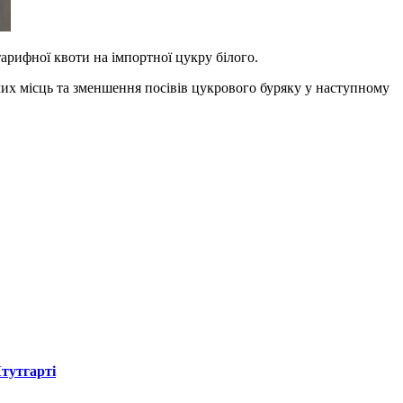
арифної квоти на імпортної цукру білого.
очих місць та зменшення посівів цукрового буряку у наступному
Штутгарті