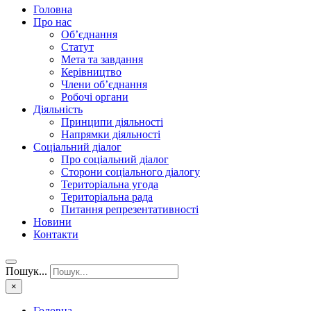
Головна
Про нас
Об’єднання
Статут
Мета та завдання
Керівництво
Члени об’єднання
Робочі органи
Діяльність
Принципи діяльності
Напрямки діяльності
Соціальний діалог
Про соціальний діалог
Сторони соціального діалогу
Територіальна угода
Територіальна рада
Питання репрезентативності
Новини
Контакти
Пошук...
×
Головна