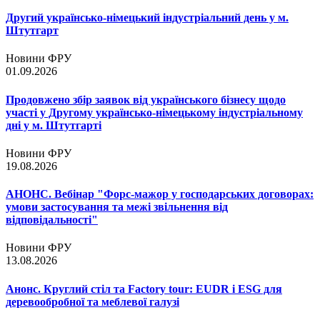
Другий українсько-німецький індустріальний день у м.
Штутгарт
Новини ФРУ
01.09.2026
Продовжено збір заявок від українського бізнесу щодо
участі у Другому українсько-німецькому індустріальному
дні у м. Штутгарті
Новини ФРУ
19.08.2026
АНОНС. Вебінар "Форс-мажор у господарських договорах:
умови застосування та межі звільнення від
відповідальності"
Новини ФРУ
13.08.2026
Анонс. Круглий стіл та Factory tour: EUDR і ESG для
деревообробної та меблевої галузі