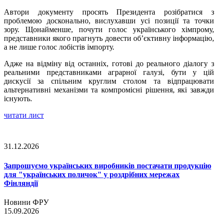
Автори документу просять Президента розібратися з
проблемою досконально, вислухавши усі позиції та точки
зору. Щонайменше, почути голос українського хімпрому,
представники якого прагнуть довести об’єктивну інформацію,
а не лише голос лобістів імпорту.
Адже на відміну від останніх, готові до реального діалогу з
реальними представниками аграрної галузі, бути у цій
дискусії за спільним круглим столом та відпрацювати
альтернативні механізми та компромісні рішення, які завжди
існують.
читати лист
31.12.2026
Запрошуємо українських виробників постачати продукцію
для "українських поличок" у роздрібних мережах
Фінляндії
Новини ФРУ
15.09.2026