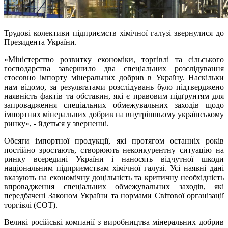
Трудові колективи підприємств хімічної галузі звернулися до
Президента України.
«Міністерство розвитку економіки, торгівлі та сільського
господарства завершило два спеціальних розслідування
стосовно імпорту мінеральних добрив в Україну. Наскільки
нам відомо, за результатами розслідувань було підтверджено
наявність фактів та обставин, які є правовим підґрунтям для
запровадження спеціальних обмежувальних заходів щодо
імпортних мінеральних добрив на внутрішньому українському
ринку», - йдеться у зверненні.
Обсяги імпортної продукції, які протягом останніх років
постійно зростають, створюють неконкурентну ситуацію на
ринку всередині України і наносять відчутної шкоди
національним підприємствам хімічної галузі. Усі наявні дані
вказують на економічну доцільність та критичну необхідність
впровадження спеціальних обмежувальних заходів, які
передбачені Законом України та нормами Світової організації
торгівлі (СОТ).
Великі російські компанії з виробництва мінеральних добрив