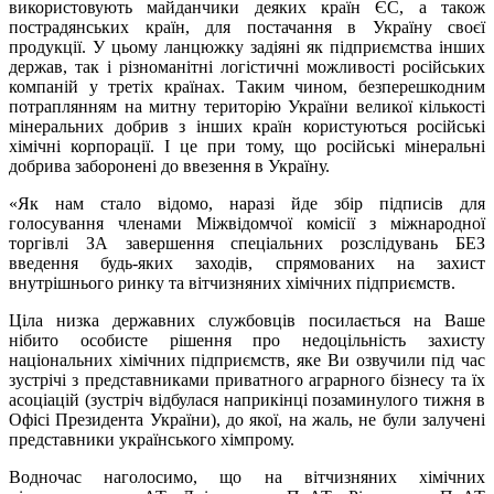
використовують майданчики деяких країн ЄС, а також
пострадянських країн, для постачання в Україну своєї
продукції. У цьому ланцюжку задіяні як підприємства інших
держав, так і різноманітні логістичні можливості російських
компаній у третіх країнах. Таким чином, безперешкодним
потраплянням на митну територію України великої кількості
мінеральних добрив з інших країн користуються російські
хімічні корпорації. І це при тому, що російські мінеральні
добрива заборонені до ввезення в Україну.
«Як нам стало відомо, наразі йде збір підписів для
голосування членами Міжвідомчої комісії з міжнародної
торгівлі ЗА завершення спеціальних розслідувань БЕЗ
введення будь-яких заходів, спрямованих на захист
внутрішнього ринку та вітчизняних хімічних підприємств.
Ціла низка державних службовців посилається на Ваше
нібито особисте рішення про недоцільність захисту
національних хімічних підприємств, яке Ви озвучили під час
зустрічі з представниками приватного аграрного бізнесу та їх
асоціацій (зустріч відбулася наприкінці позаминулого тижня в
Офісі Президента України), до якої, на жаль, не були залучені
представники українського хімпрому.
Водночас наголосимо, що на вітчизняних хімічних