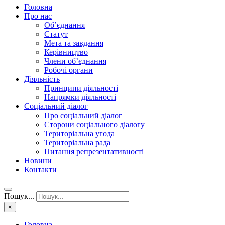
Головна
Про нас
Об’єднання
Статут
Мета та завдання
Керівництво
Члени об’єднання
Робочі органи
Діяльність
Принципи діяльності
Напрямки діяльності
Соціальний діалог
Про соціальний діалог
Сторони соціального діалогу
Територіальна угода
Територіальна рада
Питання репрезентативності
Новини
Контакти
Пошук...
×
Головна