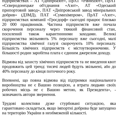
підприємствах – АТ «Дніпроазот», ПрАТ «Рівнеазот», ПрАТ
«Сєверодонецьке об'єднання «Азот», АТ «Одеський
припортовий завод», ПАТ «Дніпровський завод мінеральних
добрив» (ДЗМД), ПАТ «Сумихімпром», ПрАТ «Азот»,
підприємствах компанії «Гросдорф» сьогодні працює близько
20 000 працівників. Частина підприємств вже почала
скорочення персоналу через тяжкий фінансовий стан,
посилений також карантинними заходами. Великі
підприємства звільняють 5% персоналу вже сьогодні, малі
підприємства хімічної галузі скорочують 10% персоналу.
Більшість хімічних підприємств є містоутворюючими. У
більшості родин заробітна плата є єдиним джерелом доходу.
Відмова від захисту хімічних підприємств та не введення квот
продовжить цей тренд: тисячі людей будуть звільнені, або до
40% персоналу до кінця поточного року.
Впевнені, що повна відмова від підтримки національного
виробництва не є Вашою позицією, а втрата людьми своїх
робочих місць не є Вашою метою, як Президента», -
зазначають автори звернення.
Трудові колективи дуже стурбовані ситуацією, яка
гарантовано складеться, якщо імпортні добрива буде запущено
на територію України в необмеженій кількості.