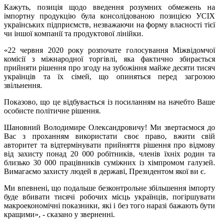
Кажуть, позиція щодо введення розумних обмежень на
імпортну продукцію була консолідованою позицією УСІХ
українських підприємств, незважаючи на форму власності тієї
чи іншої компанії та продуктової лінійки.
«22 червня 2020 року розпочате голосування Міжвідомчої
комісії з міжнародної торгівлі, яка фактично збирається
прийняти рішення про згоду на зубожіння майже десяти тисяч
українців та їх сімей, що опиняться перед загрозою
звільнення.
Показово, що це відбувається із посиланням на начебто Ваше
особисте політичне рішення.
Шановний Володимире Олександровичу! Ми звертаємося до
Вас з проханням використати своє право, вжити свій
авторитет та відтермінувати прийняття рішення про відмову
від захисту понад 20 000 робітників, членів їхніх родин та
близько 30 000 працівників суміжних із хімпромом галузей.
Вимагаємо захисту людей в державі, Президентом якої ви є.
Ми впевнені, що подальше безконтрольне збільшення імпорту
буде вбивати тисячі робочих місць українців, погіршувати
макроекономічні показники, які і без того наразі бажають бути
кращими», - сказано у зверненні.