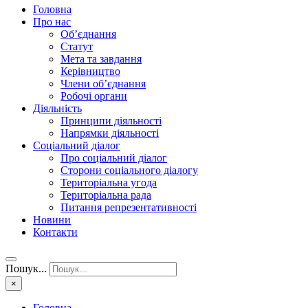
Головна
Про нас
Об’єднання
Статут
Мета та завдання
Керівництво
Члени об’єднання
Робочі органи
Діяльність
Принципи діяльності
Напрямки діяльності
Соціальний діалог
Про соціальний діалог
Сторони соціального діалогу
Територіальна угода
Територіальна рада
Питання репрезентативності
Новини
Контакти
Пошук...
×
Головна