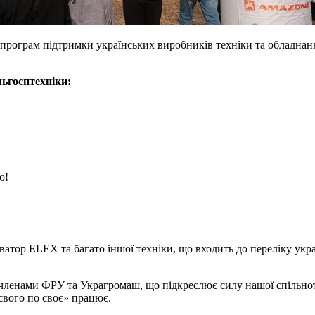
програм підтримки українських виробників техніки та обладнанн
льгосптехніки:
ю!
атор ELEX та багато іншої техніки, що входить до переліку укра
є членами ФРУ та Украгромаш, що підкреслює силу нашої спільнот
свого по своє» працює.