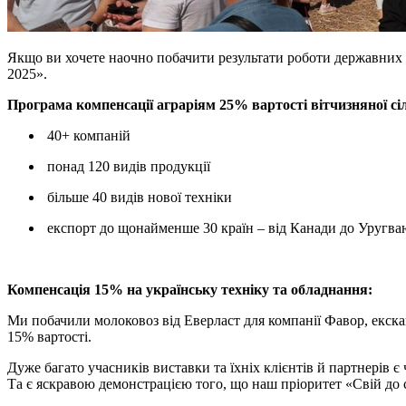
Якщо ви хочете наочно побачити результати роботи державних 
2025».
Програма компенсації аграріям 25% вартості вітчизняної сі
40+ компаній
понад 120 видів продукції
більше 40 видів нової техніки
експорт до щонайменше 30 країн – від Канади до Уругва
Компенсація 15% на українську техніку та обладнання:
Ми побачили молоковоз від Еверласт для компанії Фавор, екскав
15% вартості.
Дуже багато учасників виставки та їхніх клієнтів й партнерів 
Та є яскравою демонстрацією того, що наш пріоритет «Свій до 