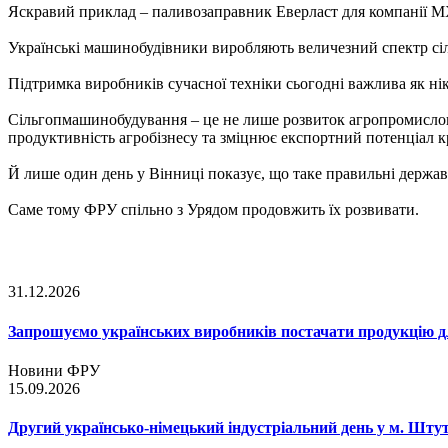
Яскравий приклад – паливозаправник Еверласт для компанії 
Українські машинобудівники виробляють величезний спектр сільг
Підтримка виробників сучасної техніки сьогодні важлива як ні
Сільгопмашинобудування – це не лише розвиток агропромисловог
продуктивність агробізнесу та зміцнює експортний потенціал к
Й лише один день у Вінниці показує, що таке правильні держав
Саме тому ФРУ спільно з Урядом продовжить їх розвивати.
31.12.2026
Запрошуємо українських виробників постачати продукцію д
Новини ФРУ
15.09.2026
Другий українсько-німецький індустріальний день у м. Шту