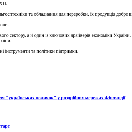
МХП.
осптехніки та обладнання для переробки, їх продукція добре від
коли.
о сектору, а й один із ключових драйверів економіки України. 
раїни.
ні інструменти та політики підтримки.
ля "українських поличок" у роздрібних мережах Фінляндії
тгарт