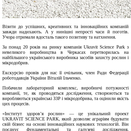
Візити до успішних, креативних та інноваційних компаній
завжди надихають. А у нинішні непрості часи й поготів.
Учора отримали вдосталь такого позитиву та натхнення.
За понад 20 років на ринку компанія Ukravit Science Park з
невеликого виробництва в Черкасах перетворилась на
найбільшого українського виробника засобів захисту рослин і
мікродобрив.
Екскурсію провів для нас її очільник, член Ради Федерації
роботодавців України Віталій Ільченко.
Побачили лабораторний комплекс, виробничі потужності
компанії, те, як проводяться дослідження, створюються та
виробляються українські ЗЗР і мікродобрива, та оцінили якість
цих процесів.
«Інститут здоров’я рослин» — це унікальний проект
UKRAVIT SCIENCE PARК, який дозволяє аграріям будувати
свій бізнес на основі інноваційних наукових технологій. Він
поєднує фундаментальні та галузеві дослідження,