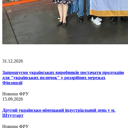
31.12.2026
Запрошуємо українських виробників постачати продукцію
для "українських поличок" у роздрібних мережах
Фінляндії
Новини ФРУ
15.09.2026
Другий українсько-німецький індустріальний день у м.
Штутгарт
Новини ФРУ