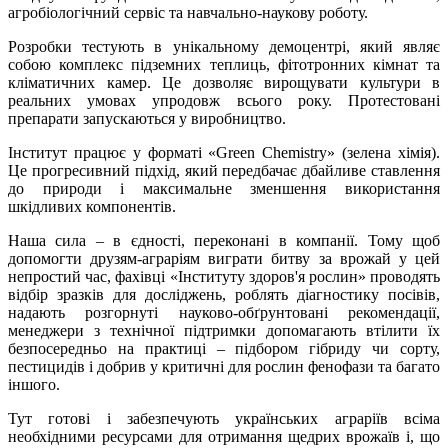
агробіологічний сервіс та навчально-наукову роботу.
Розробки тестують в унікальному демоцентрі, який являє
собою комплекс підземних теплиць, фітотронних кімнат та
кліматичних камер. Це дозволяє вирощувати культури в
реальних умовах упродовж всього року. Протестовані
препарати запускаються у виробництво.
Інститут працює у форматі «Green Chemistry» (зелена хімія).
Це прогресивний підхід, який передбачає дбайливе ставлення
до природи і максимальне зменшення використання
шкідливих компонентів.
Наша сила – в єдності, переконані в компанії. Тому щоб
допомогти друзям-аграріям виграти битву за врожай у цей
непростий час, фахівці «Інституту здоров'я рослин» проводять
відбір зразків для досліджень, роблять діагностику посівів,
надають розгорнуті науково-обґрунтовані рекомендації,
менеджери з технічної підтримки допомагають втілити їх
безпосередньо на практиці – підбором гібриду чи сорту,
пестицидів і добрив у критичні для рослин фенофази та багато
іншого.
Тут готові і забезпечують українських аграріїв всіма
необхідними ресурсами для отримання щедрих врожаїв і, що