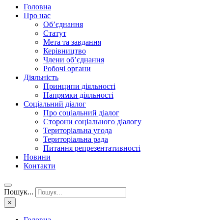
Головна
Про нас
Об’єднання
Статут
Мета та завдання
Керівництво
Члени об’єднання
Робочі органи
Діяльність
Принципи діяльності
Напрямки діяльності
Соціальний діалог
Про соціальний діалог
Сторони соціального діалогу
Територіальна угода
Територіальна рада
Питання репрезентативності
Новини
Контакти
Пошук...
×
Головна