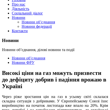
Про нас
Діяльність
Соціальний діалог
Новини
Новини об’єднання
Новини федерації
Контакти
Новини
Новини об’єднання, ділові новини та події
Новини об’єднання
Новини ФРУ
Високі ціни на газ можуть призвести
до дефіциту добрив і падіння врожаю в
Україні
Через різке зростання цін на газ в усьому світі склалася
складна ситуація з добривами. У Європейському Союзі їхнє
виробництво на початок листопада вже впало на 20%. Крім
того, перебої і на китайських підприємствах, де українські