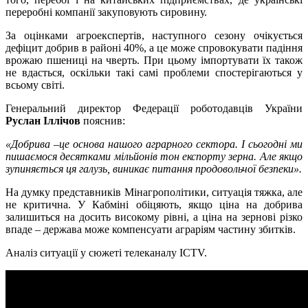
переробні компанії закуповують сировину.
За оцінками агроекспертів, наступного сезону очікується
дефіцит добрив в районі 40%, а це може спровокувати падіння
врожаю пшениці на чверть. При цьому імпортувати їх також
не вдасться, оскільки такі самі проблеми спостерігаються у
всьому світі.
Генеральний директор Федерації роботодавців України
Руслан Іллічов
пояснив:
«Добрива –це основа нашого аграрного сектора. І сьогодні ми
пишаємося десятками мільйонів тон експорту зерна. Але якщо
зупиняється ця галузь, виникає питання продовольчої безпеки».
На думку представників Мінагрополітики, ситуація тяжка, але
не критична. У Кабміні обіцяють, якщо ціна на добрива
залишиться на досить високому рівні, а ціна на зернові різко
впаде – держава може компенсуати аграріям частину збитків.
Аналіз ситуації у сюжеті телеканалу ICTV.