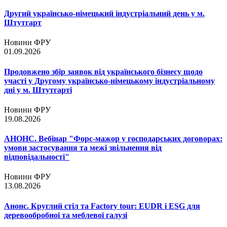
Другий українсько-німецький індустріальний день у м.
Штутгарт
Новини ФРУ
01.09.2026
Продовжено збір заявок від українського бізнесу щодо
участі у Другому українсько-німецькому індустріальному
дні у м. Штутгарті
Новини ФРУ
19.08.2026
АНОНС. Вебінар "Форс-мажор у господарських договорах:
умови застосування та межі звільнення від
відповідальності"
Новини ФРУ
13.08.2026
Анонс. Круглий стіл та Factory tour: EUDR і ESG для
деревообробної та меблевої галузі