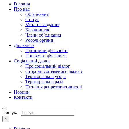
Головна
Про нас
Об’єднання
Статут
Мета та завдання
Керівництво
Члени об’єднання
Робочі органи
Діяльність
Принципи діяльності
Напрямки діяльності
Соціальний діалог
Про соціальний діалог
Сторони соціального діалогу
Територіальна угода
Територіальна рада
Питання репрезентативності
Новини
Контакти
Пошук...
×
Головна