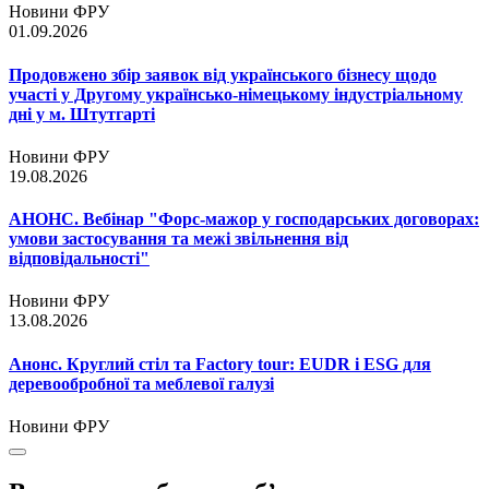
Новини ФРУ
01.09.2026
Продовжено збір заявок від українського бізнесу щодо
участі у Другому українсько-німецькому індустріальному
дні у м. Штутгарті
Новини ФРУ
19.08.2026
АНОНС. Вебінар "Форс-мажор у господарських договорах:
умови застосування та межі звільнення від
відповідальності"
Новини ФРУ
13.08.2026
Анонс. Круглий стіл та Factory tour: EUDR і ESG для
деревообробної та меблевої галузі
Новини ФРУ