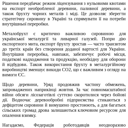
Рішення передбачає режим ліцензування з нульовими квотами
на експорт необробленої деревини, паливної деревини, а
також брухту чорних металів і міді. Це дозволяє зберегти
стратегічну сировину в Україні та спрямувати її на потреби
внутрішньої переробки.
Металобрухт є критично важливою сировиною для
української металургії та ливарної галузей. Попри дію
експортного мита, експорт брухту зростав — часто транзитом
до третіх країн без створення доданої вартості для України.
Внутрішня переробка, навпаки, забезпечує робочі місця,
податкові надходження та продукцію, необхідну для оборони
й відбудови. Також використання брухту в металургійному
виробництві зменшує викиди СО2, що є важливим з огляду на
вимоги ЄС.
Щодо деревини, Уряд продовжив частину обмежень,
запроваджених наприкінці жовтня. За час повномасштабної
війни обсяги лісозаготівлі суттєво скоротилися через бойові
дії. Водночас деревообробні підприємства стикаються з
дефіцитом сировини й вимушено простоюють, а для багатьох
сільських громад дрова залишаються ключовим ресурсом для
опалення взимку.
Нагадаємо, Федерація роботодавців неодноразово