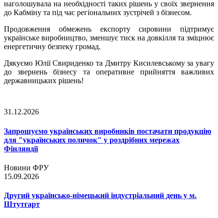
наголошувала на необхідності таких рішень у своїх звернення
до Кабміну та під час регіональних зустрічей з бізнесом.
Продовження обмежень експорту сировини підтримує
українське виробництво, зменшує тиск на довкілля та зміцнює
енергетичну безпеку громад.
Дякуємо Юлії Свириденко та Дмитру Кисилевському за увагу
до звернень бізнесу та оперативне прийняття важливих
державницьких рішень!
31.12.2026
Запрошуємо українських виробників постачати продукцію
для "українських поличок" у роздрібних мережах
Фінляндії
Новини ФРУ
15.09.2026
Другий українсько-німецький індустріальний день у м.
Штутгарт