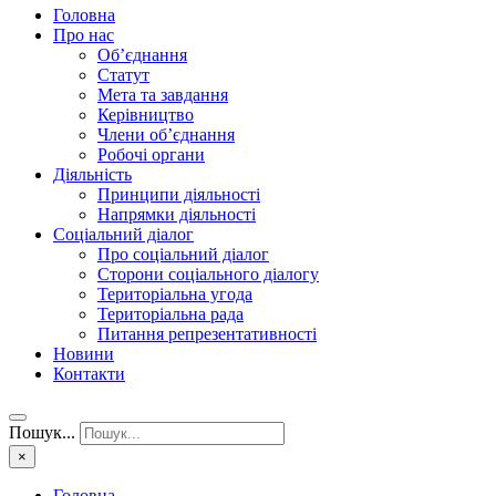
Головна
Про нас
Об’єднання
Статут
Мета та завдання
Керівництво
Члени об’єднання
Робочі органи
Діяльність
Принципи діяльності
Напрямки діяльності
Соціальний діалог
Про соціальний діалог
Сторони соціального діалогу
Територіальна угода
Територіальна рада
Питання репрезентативності
Новини
Контакти
Пошук...
×
Головна