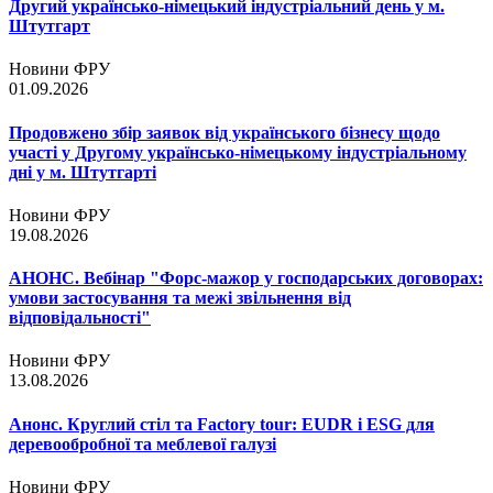
Другий українсько-німецький індустріальний день у м.
Штутгарт
Новини ФРУ
01.09.2026
Продовжено збір заявок від українського бізнесу щодо
участі у Другому українсько-німецькому індустріальному
дні у м. Штутгарті
Новини ФРУ
19.08.2026
АНОНС. Вебінар "Форс-мажор у господарських договорах:
умови застосування та межі звільнення від
відповідальності"
Новини ФРУ
13.08.2026
Анонс. Круглий стіл та Factory tour: EUDR і ESG для
деревообробної та меблевої галузі
Новини ФРУ