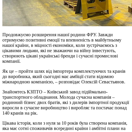
Продовжуємо розширення нашої родини ФРУ. Завжди
отримуємо позитивні емоції та впевненість в майбутньому
нашої країни, в міцності економіки, коли зустрічаємось з
цікавими людьми, які не зважаючи на війну інвестують,
створюють цікаві українські бренди і сучасні промислові
компанії.
Як це – пройти шлях від імпортера комплектуючих та кранів
до виробника, який сьогодні має амбіції стати відомою
міжнародною компанією, – розповідає Олексій Севастьянов.
Знайомтесь КЗПТО – Київський завод підіймально-
транспортного обладнання. Молода сучасна компанія –
родинний бізнес двох братів, які з дилерів імпортної продукції
виросли в сучасне виробництво і виробляє та постачає понад
140 кранів на рік.
Цікава історія, коли з нуля за 10 років була створена компанія,
яка має сотні споживачів всередині країни і амбітні плани на