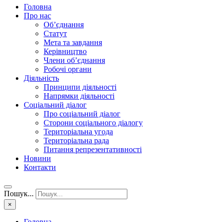
Головна
Про нас
Об’єднання
Статут
Мета та завдання
Керівництво
Члени об’єднання
Робочі органи
Діяльність
Принципи діяльності
Напрямки діяльності
Соціальний діалог
Про соціальний діалог
Сторони соціального діалогу
Територіальна угода
Територіальна рада
Питання репрезентативності
Новини
Контакти
Пошук...
×
Головна