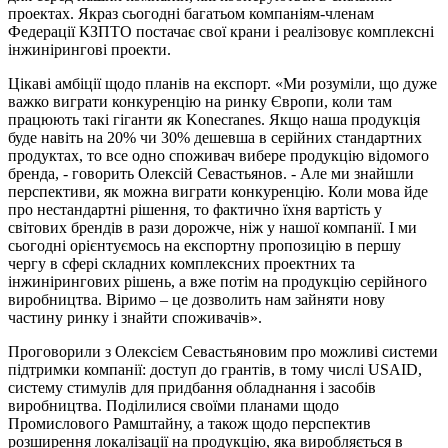
проектах. Якраз сьогодні багатьом компаніям-членам
Федерації КЗПТО постачає свої крани і реалізовує комплексні
інжинірингові проекти.
Цікаві амбіції щодо планів на експорт. «Ми розуміли, що дуже
важко виграти конкуренцію на ринку Європи, коли там
працюють такі гіганти як Konecranes. Якщо наша продукція
буде навіть на 20% чи 30% дешевша в серійних стандартних
продуктах, то все одно споживач вибере продукцію відомого
бренда, - говорить Олексій Севастьянов. - Але ми знайшли
перспективи, як можна виграти конкуренцію. Коли мова йде
про нестандартні рішення, то фактично їхня вартість у
світових брендів в рази дорожче, ніж у нашої компанії. І ми
сьогодні орієнтуємось на експортну пропозицію в першу
чергу в сфері складних комплексних проектних та
інжинірингових рішень, а вже потім на продукцію серійного
виробництва. Віримо – це дозволить нам зайняти нову
частину ринку і знайти споживачів».
Проговорили з Олексієм Севастьяновим про можливі системи
підтримки компанії: доступ до грантів, в тому числі USAID,
систему стимулів для придбання обладнання і засобів
виробництва. Поділилися своїми планами щодо
Промислового Рамштайну, а також щодо перспектив
розширення локалізації на продукцію, яка виробляється в