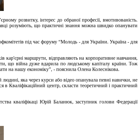
єрному розвитку, інтерес до обраної професії, вмотивованість.
давці розуміють, що практичні знання можна швидко опанувати
фкомітетів під час форуму “Молодь - для України. Україна - для
в кар'єрні маршрути, відправляють на корпоративне навчання,
ати, що війна дуже вдарила по людському капіталу країни. Тож
ати на нашу економіку”, - пояснила Олена Колеснікова.
людині, яка через курси або відео опанувала певні навички, не
ися в Кваліфікаційний центр, скласти теоретичний і практичний
ства кваліфікаці Юрій Баланюк, заступник голови Федерації