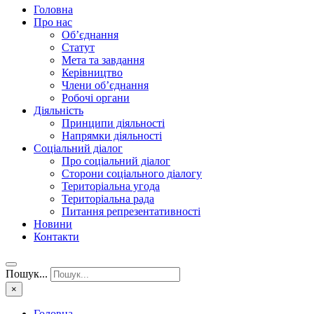
Головна
Про нас
Об’єднання
Статут
Мета та завдання
Керівництво
Члени об’єднання
Робочі органи
Діяльність
Принципи діяльності
Напрямки діяльності
Соціальний діалог
Про соціальний діалог
Сторони соціального діалогу
Територіальна угода
Територіальна рада
Питання репрезентативності
Новини
Контакти
Пошук...
×
Головна