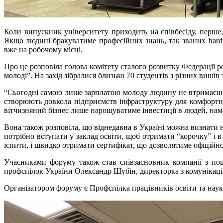
Коли випускник університету приходить на співбесіду, перше, 
Якщо людині бракуватиме професійних знань, так званих hard
вже на робочому місці.
Про це розповіла голова комітету сталого розвитку Федерації р
молоді”. На захід зібралися близько 70 студентів з різних вишів
“Сьогодні самою лише зарплатою молоду людину не втримаєш н
створюють довкола підприємств інфраструктуру для комфортног
вітчизняний бізнес лише нарощуватиме інвестиції в людей, нам
Вона також розповіла, що віднедавна в Україні можна визнати 
потрібно вступати у заклад освіти, щоб отримати “корочку” і 
іспити, і швидко отримати сертифікат, що дозволятиме офіційн
Учасниками форуму також став співзасновник компанії з по
профспілок України Олександр Шубін, директорка з комунікаці
Організатором форуму є Профспілка працівників освіти та наук