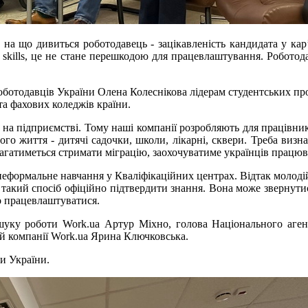
на що дивиться роботодавець - зацікавленість кандидата у кар’
 skills, це не стане перешкодою для працевлаштування. Робото
оботодавців України Олена Колеснікова лідерам студентських про
 та фахових коледжів країни.
а підприємстві. Тому наші компанії розробляють для працівникі
о життя - дитячі садочки, школи, лікарні, сквери. Треба визн
агатиметься стримати міграцію, заохочуватиме українців працюв
неформальне навчання у Кваліфікаційних центрах. Відтак молодій 
в такий спосіб офіційно підтвердити знання. Вона може звернут
о працевлаштуватися.
шуку роботи Work.ua Артур Міхно, голова Національного агент
й компанії Work.ua Ярина Ключковська.
и України.