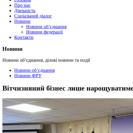
Про нас
Діяльність
Соціальний діалог
Новини
Новини об’єднання
Новини федерації
Контакти
Новини
Новини об’єднання, ділові новини та події
Новини об’єднання
Новини ФРУ
Вітчизняний бізнес лише нарощуватиме 