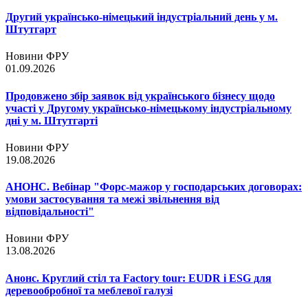
Другий українсько-німецький індустріальний день у м.
Штутгарт
Новини ФРУ
01.09.2026
Продовжено збір заявок від українського бізнесу щодо
участі у Другому українсько-німецькому індустріальному
дні у м. Штутгарті
Новини ФРУ
19.08.2026
АНОНС. Вебінар "Форс-мажор у господарських договорах:
умови застосування та межі звільнення від
відповідальності"
Новини ФРУ
13.08.2026
Анонс. Круглий стіл та Factory tour: EUDR і ESG для
деревообробної та меблевої галузі