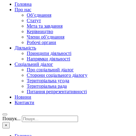
Головна
Про нас
Об’єднання
Статут
Мета та завдання
Керівництво
Члени об’єднання
Робочі органи
Діяльність
Принципи діяльності
Напрямки діяльності
Соціальний діалог
Про соціальний діалог
Сторони соціального діалогу
Територіальна угода
Територіальна рада
Питання репрезентативності
Новини
Контакти
Пошук...
×
Головна