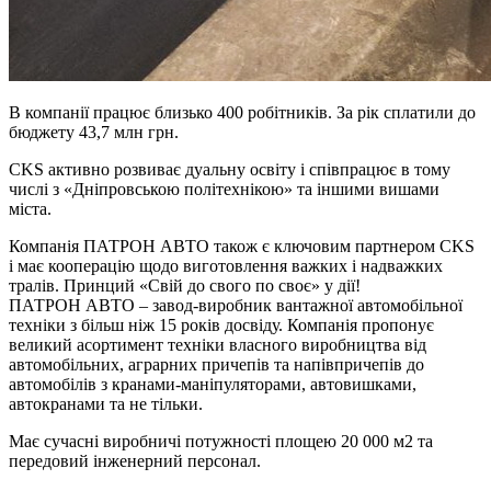
В компанії працює близько 400 робітників. За рік сплатили до
бюджету 43,7 млн грн.
CKS активно розвиває дуальну освіту і співпрацює в тому
числі з «Дніпровською політехнікою» та іншими вишами
міста.
Компанія ПАТРОН АВТО також є ключовим партнером CKS
і має кооперацію щодо виготовлення важких і надважких
тралів. Принций «Свій до свого по своє» у дії!
ПАТРОН АВТО – завод-виробник вантажної автомобільної
техніки з більш ніж 15 років досвіду. Компанія пропонує
великий асортимент техніки власного виробництва від
автомобільних, аграрних причепів та напівпричепів до
автомобілів з кранами-маніпуляторами, автовишками,
автокранами та не тільки.
Має сучасні виробничі потужності площею 20 000 м2 та
передовий інженерний персонал.