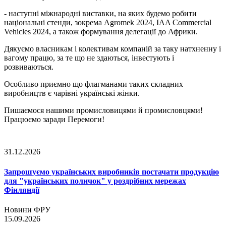
- наступні міжнародні виставки, на яких будемо робити
національні стенди, зокрема Agromek 2024, IAA Commercial
Vehicles 2024, а також формування делегації до Африки.
Дякуємо власникам і колективам компаній за таку натхненну і
вагому працю, за те що не здаються, інвестують і
розвиваються.
Особливо приємно що флагманами таких складних
виробництв є чарівні українські жінки.
Пишаємося нашими промисловицями й промисловцями!
Працюємо заради Перемоги!
31.12.2026
Запрошуємо українських виробників постачати продукцію
для "українських поличок" у роздрібних мережах
Фінляндії
Новини ФРУ
15.09.2026