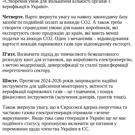
«Створення умов для збільшення кількості органів з
верифікації в Україні».
Четверте.
Варто звернути увагу на наявну законодавчу базу
запобігти подвійній оплаті за викиди СО2. А також треба
створити справедливі умови для наших виробників, які
експортують свою продукцію до країн, які мають менші
податки на викиди СО2. Один з механізмів – відшкодування
вартості викидів парникових газів при відповідному експорті.
П’яте.
Визначити підхід до тимчасового безкоштовного
розподілу квот для установок, що виробляють електроенергію,
з метою модернізації, диверсифікації та сталої трансформації
енергетичного сектору.
Шосте.
Протягом 2024-2026 років запровадити надійні
інструменти для здійснення моніторингу, звітності та
верифікації парникових газів – це і навчання, і пошук
фінансових інструментів (залучення донорів, грантів тощо).
Також звернули увагу, що в Євросоюзі ядерна енергетика та
частково газова електрогенерація отримали «зелене
маркування». Якщо така сама генерація в Україні ще не має
подібного статусу, пропонуємо включити це питання у
перемовини щодо членства України в ЄС.