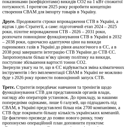
показниками (коефіцієнтами) викидів СО2 на 1 кВт спожитої
потужності. І протягом 2025 року розробити концепцію
створення СВАМ для імпорту товарів в Україну.
Друге.
Продовжити строки впровадження СТВ в Україні, а
відтак і дію Стратегії, а саме: підготовчий етап 2024 – 2025
роки, пілотне впровадження СТВ - 2026 – 2031 роки,
розпочати повноцінне функціонування СТВ в Україні в 2032
– 2038 роки, одночасно адаптуючи ціни на викиди
парникових газів в Україні до рівня аналогічного в ЄС, а в
2038 році завершити інтеграцію СТВ України до СТВ ЄС.
Запропонували більш м’яку цінову політику на викиди,
поступове збільшення вартості тонни СО2.
Звернули увагу на те, що в ЄС відбувається зміна кліматичних
інструментів і без імплементації СВАМ в Україні не можливо
буде з 2026 року провести повноцінний запуск СТВ.
Третє.
Стратегія передбачає навчання та тренінгів щодо
функціонування СТВ для представників органів влади,
нагляду або операторів установок. До прикладу, за нашими
попередніми оцінками, лише 6 галузей, що підпадають під
СВАМ, в Україні представлені більш ніж 2700 компаніями, а
СТВ буде покривати більшу кількість українських компаній.
Це фактично призведе до появи нового ринку, тому
пропонуємо операційний план доповнити пунктом: