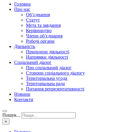
Головна
Про нас
Об’єднання
Статут
Мета та завдання
Керівництво
Члени об’єднання
Робочі органи
Діяльність
Принципи діяльності
Напрямки діяльності
Соціальний діалог
Про соціальний діалог
Сторони соціального діалогу
Територіальна угода
Територіальна рада
Питання репрезентативності
Новини
Контакти
Пошук...
×
Головна