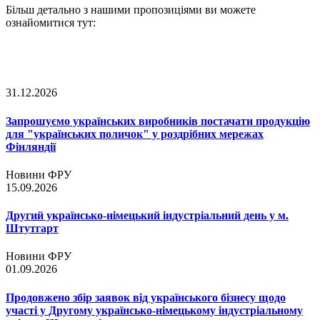
Більш детально з нашими пропозиціями ви можете
ознайомитися тут:
31.12.2026
Запрошуємо українських виробників постачати продукцію
для "українських поличок" у роздрібних мережах
Фінляндії
Новини ФРУ
15.09.2026
Другий українсько-німецький індустріальний день у м.
Штутгарт
Новини ФРУ
01.09.2026
Продовжено збір заявок від українського бізнесу щодо
участі у Другому українсько-німецькому індустріальному