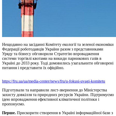
Нещодавно на засіданні Комітету екології та зеленої економіки
Федерації роботодавців України разом з представниками
Уряду та бізнесу обговорили Стратегію впровадження
системи торгівлі квотами на викиди парникових газів в
Україні до 2033 року. Тоді домовились узагальнити обговорені
питання і представити їх офіційно.
https://fru.ua/ua/media-center/news/fru/u-fokusi-uvagi-komitetu
Підготували та направили лист-звернення до Міністерства
захисту довкілля та природних ресурсів України. Підтримуємо
ідею впровадження ефективної кліматичної політики і
пропонуємо.
Перше.
Прискорити створення в Україні інформаційної бази з