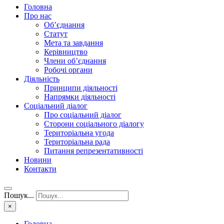
Головна
Про нас
Об’єднання
Статут
Мета та завдання
Керівництво
Члени об’єднання
Робочі органи
Діяльність
Принципи діяльності
Напрямки діяльності
Соціальний діалог
Про соціальний діалог
Сторони соціального діалогу
Територіальна угода
Територіальна рада
Питання репрезентативності
Новини
Контакти
Пошук...
×
Головна