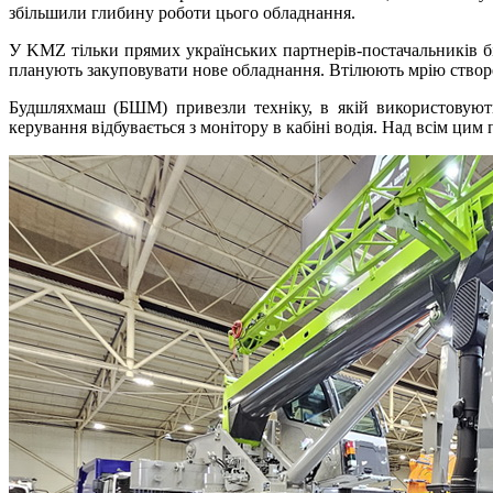
збільшили глибину роботи цього обладнання.
У KMZ тільки прямих українських партнерів-постачальників б
планують закуповувати нове обладнання. Втілюють мрію створе
Будшляхмаш (БШМ) привезли техніку, в якій використовують
керування відбувається з монітору в кабіні водія. Над всім ци