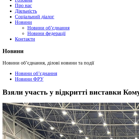
Про нас
Діяльність
Соціальний діалог
Новини
Новини об’єднання
Новини федерації
Контакти
Новини
Новини об’єднання, ділові новини та події
Новини об’єднання
Новини ФРУ
Взяли участь у відкритті виставки Ко