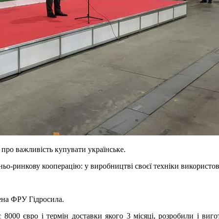
про важливість купувати українське.
ньо-ринкову кооперацію: у виробництві своєї техніки використо
ена ФРУ Гідросила.
є 8000 євро і термін доставки якого 3 місяці, розробили і виго