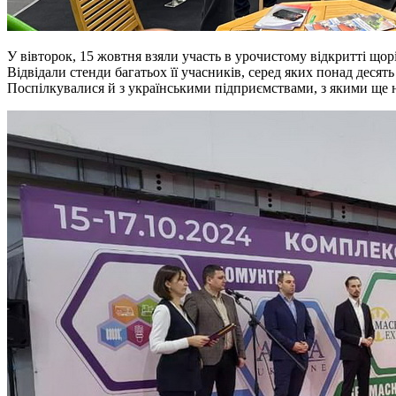
У вівторок, 15 жовтня взяли участь в урочистому відкритті щор
Відвідали стенди багатьох її учасників, серед яких понад десят
Поспілкувалися й з українськими підприємствами, з якими ще 