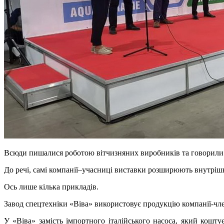
Всюди пишалися роботою вітчизняних виробників та говорили 
До речі, самі компанії–учасниці виставки розширюють внутріш
Ось лише кілька прикладів.
Завод спецтехніки «Віва» використовує продукцію компанії-чл
У «Віва» замість імпортного італійського насоса, який кошту