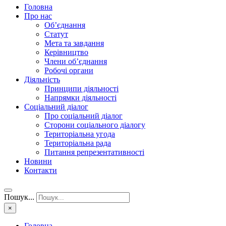
Головна
Про нас
Об’єднання
Статут
Мета та завдання
Керівництво
Члени об’єднання
Робочі органи
Діяльність
Принципи діяльності
Напрямки діяльності
Соціальний діалог
Про соціальний діалог
Сторони соціального діалогу
Територіальна угода
Територіальна рада
Питання репрезентативності
Новини
Контакти
Пошук...
×
Головна