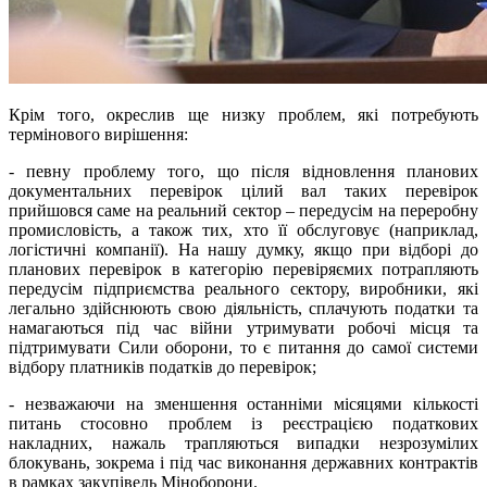
Крім того, окреслив ще низку проблем, які потребують
термінового вирішення:
- певну проблему того, що після відновлення планових
документальних перевірок цілий вал таких перевірок
прийшовся саме на реальний сектор – передусім на переробну
промисловість, а також тих, хто її обслуговує (наприклад,
логістичні компанії). На нашу думку, якщо при відборі до
планових перевірок в категорію перевіряємих потрапляють
передусім підприємства реального сектору, виробники, які
легально здійснюють свою діяльність, сплачують податки та
намагаються під час війни утримувати робочі місця та
підтримувати Сили оборони, то є питання до самої системи
відбору платників податків до перевірок;
- незважаючи на зменшення останніми місяцями кількості
питань стосовно проблем із реєстрацією податкових
накладних, нажаль трапляються випадки незрозумілих
блокувань, зокрема і під час виконання державних контрактів
в рамках закупівель Міноборони.