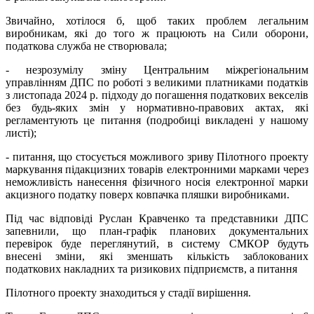
Звичайно, хотілося б, щоб таких проблем легальним
виробникам, які до того ж працюють на Сили оборони,
податкова служба не створювала;
- незрозумілу зміну Центральним міжрегіональним
управлінням ДПС по роботі з великими платниками податків
з листопада 2024 р. підходу до погашення податкових векселів
без будь-яких змін у нормативно-правових актах, які
регламентують це питання (подробиці викладені у нашому
листі);
- питання, що стосується можливого зриву Пілотного проекту
маркування підакцизних товарів електронними марками через
неможливість нанесення фізичного носія електронної марки
акцизного податку поверх ковпачка пляшки виробниками.
Під час відповіді Руслан Кравченко та представники ДПС
запевнили, що план-графік планових документальних
перевірок буде переглянутий, в систему СМКОР будуть
внесені зміни, які зменшать кількість заблокованих
податкових накладних та ризикових підприємств, а питання
Пілотного проекту знаходиться у стадії вирішення.