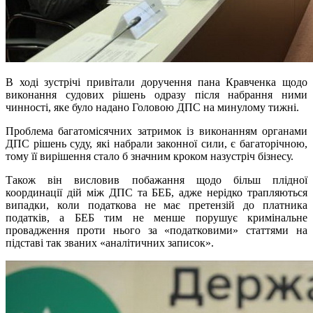
В ході зустрічі привітали доручення пана Кравченка щодо
виконання судових рішень одразу після набрання ними
чинності, яке було надано Головою ДПС на минулому тижні.
Проблема багатомісячних затримок із виконанням органами
ДПС рішень суду, які набрали законної сили, є багаторічною,
тому її вирішення стало б значним кроком назустріч бізнесу.
Також він висловив побажання щодо більш плідної
координації дій між ДПС та БЕБ, адже нерідко трапляються
випадки, коли податкова не має претензій до платника
податків, а БЕБ тим не менше порушує кримінальне
провадження проти нього за «податковими» статтями на
підставі так званих «аналітичних записок».