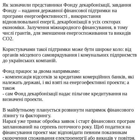
Як зазначили представники Фонду декарбонізації, завдання
Фонду – надання державної фінансової підтримки на
програми енергоефективності , використання
відновлювальної енергії, декарбонізації в усіх секторах
економіки. Залучення міжнародного фінансування, в тому
числі грантів, для зменшення енергоспоживання та викидів
СО2.
Користувачами такої підтримки може бути широке коло: від
органів місцевого самоврядування і комунальних підприємств
до українських компаній.
Фонд працює за двома напрямками:
- компенсація відсотків за кредитами комерційних банків, які
належать державі, і які взяті на енергоефективні проекти; а
також
- сам Фонд декарбонізації надає пільгове кредитування на
визначені проекти.
В майбутньому планується розвинути напрямок фінансового
лізингу та факторингу.
Наразі уже триває обробка заявок і старт фінансових програм
запланований на серпень поточного року. Щоб податися на
фінансування проект має відповідати певним показникам
скорочення споживання електроенергії або викидів у повітря.