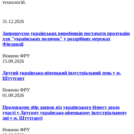
технологій.
31.12.2026
Запрошуємо українських виробників постачати продукцію
для "українських поличок" у роздрібних мережах
Фінляндії
Новини ФРУ
15.09.2026
Другий українсько-німецький індустріальний день у м.
Штутгарт
Новини ФРУ
01.09.2026
Продовжено збір заявок від українського бізнесу щодо
участі у Другому українсько-німецькому індустріальному
дні у м. Штутгарті
Новини ФРУ