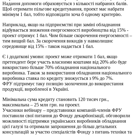
Надання допомоги обраховується з кількості набраних балів.
Щоб отримати пільгове кредитування, проект має набрати
мінімум 1 бал, тобто відповідати хоча б одному критерію.
Наприклад, якщо на підприємстві при заміні обладнання
відбувається зниження енергоємності виробництва від 15% -
проект отримує 1 бал. Чим більше скорочення енергоємності –
тим вищий бал. За скорочення викидів у навколишнє
середовище від 15% - також надається 1 бал.
Є і додаткові умови: проект може отримати 1 бал, якщо
претендент бере участь власними коштами від 20% або буде
використано більше 70% обладнання національного
виробника. Також за використання обладнання національного
виробника ставка по кредиту знижується з 9% до 7%.
ФРУ підтримує таку позицію заохочення до використання
продукції, виробленої в Україні.
Мінімальна сума кредиту становить 120 тисяч грн.,
максимальна – 25 млн грн. на проект.
Учасники вебінару – представники компаній-членів ФРУ
поставили свої питання до Фонду декарбонізації, обговорили
можливості підтримки українських виробників обладнання
цієї галузі та отримали запрошення до більш детальних
консультацій за участю спеціалістів Фонду з питань техніки та