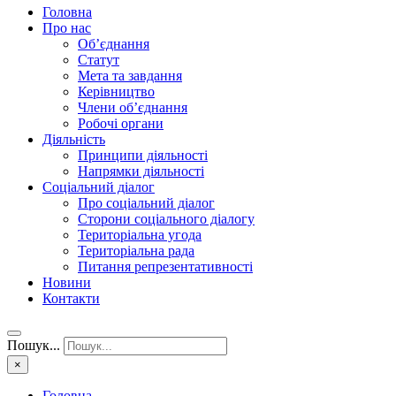
Головна
Про нас
Об’єднання
Статут
Мета та завдання
Керівництво
Члени об’єднання
Робочі органи
Діяльність
Принципи діяльності
Напрямки діяльності
Соціальний діалог
Про соціальний діалог
Сторони соціального діалогу
Територіальна угода
Територіальна рада
Питання репрезентативності
Новини
Контакти
Пошук...
×
Головна